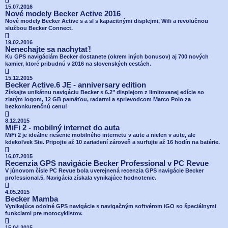
15.07.2016
Nové modely Becker Active 2016
Nové modely Becker Active s a sl s kapacitnými displejmi, Wifi a revolučnou
službou Becker Connect.
[
]
19.02.2016
Nenechajte sa nachytať!
Ku GPS navigáciám Becker dostanete (okrem iných bonusov) aj 700 nových
kamier, ktoré pribudnú v 2016 na slovenských cestách.
[
]
15.12.2015
Becker Active.6 JE - anniversary edition
Získajte unikátnu navigáciu Becker s 6.2" displejom z limitovanej edície so
zlatým logom, 12 GB pamäťou, radarmi a sprievodcom Marco Polo za
bezkonkurenčnú cenu!
[
]
8.12.2015
MiFi 2 - mobilný internet do auta
MiFi 2 je ideálne riešenie mobilného internetu v aute a nielen v aute, ale
kdekoľvek Ste. Pripojte až 10 zariadení zároveň a surfujte až 16 hodín na batérie.
[
]
16.07.2015
Recenzia GPS navigácie Becker Professional v PC Revue
V júnovom čísle PC Revue bola uverejnená recenzia GPS navigácie Becker
professional.5. Navigácia získala vynikajúce hodnotenie.
[
]
4.05.2015
Becker Mamba
Vynikajúce odolné GPS navigácie s navigačným softvérom iGO so špeciálnymi
funkciami pre motocyklistov.
[
]
15.04.2015