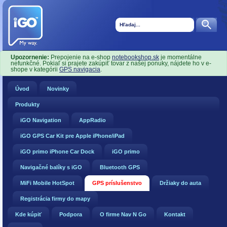
Upozornenie:
Prepojenie na e-shop
notebookshop.sk
je momentálne
nefunkčné. Pokiaľ si prajete zakúpiť tovar z našej ponuky, nájdete ho v e-
shope v kategórii
GPS navigacia
.
Úvod
Novinky
Produkty
iGO Navigation
AppRadio
iGO GPS Car Kit pre Apple iPhone/iPad
iGO primo iPhone Car Dock
iGO primo
Navigačné balíky s iGO
Bluetooth GPS
MiFi Mobile HotSpot
GPS príslušenstvo
Držiaky do auta
Registrácia firmy do mapy
Kde kúpiť
Podpora
O firme Nav N Go
Kontakt