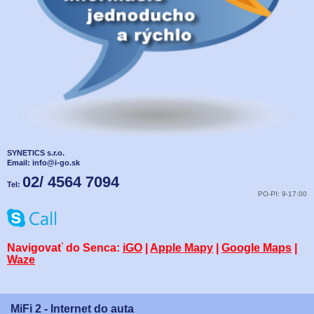
SYNETICS s.r.o.
Email:
info@i-go.sk
02/ 4564 7094
Tel:
PO-PI: 9-17:00
Navigovať do Senca:
iGO
|
Apple Mapy
|
Google Maps
|
Waze
MiFi 2 - Internet do auta