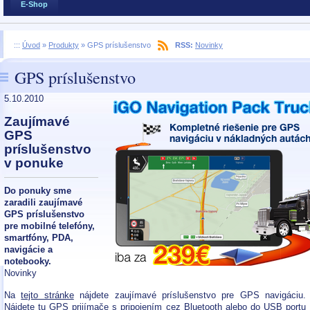
E-Shop
:::
Úvod
»
Produkty
»
GPS príslušenstvo
RSS:
Novinky
GPS príslušenstvo
5.10.2010
Zaujímavé
GPS
príslušenstvo
v ponuke
Do ponuky sme
zaradili zaujímavé
GPS príslušenstvo
pre mobilné telefóny,
smartfóny, PDA,
navigácie a
notebooky.
Novinky
Na
tejto stránke
nájdete zaujímavé príslušenstvo pre GPS navigáciu.
Nájdete tu GPS prijímače s pripojením cez Bluetooth alebo do USB portu