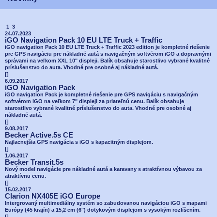
1 3
24.07.2023
iGO Navigation Pack 10 EU LTE Truck + Traffic
iGO navigation Pack 10 EU LTE Truck + Traffic 2023 edition je kompletné riešenie
pre GPS navigáciu pre nákladné autá s navigačným softvérom iGO a dopravnými
správami na veľkom XXL 10" displeji. Balík obsahuje starostlivo vybrané kvalitné
príslušenstvo do auta. Vhodné pre osobné aj nákladné autá.
[
]
6.09.2017
iGO Navigation Pack
iGO navigation Pack je kompletné riešenie pre GPS navigáciu s navigačným
softvérom iGO na veľkom 7" displeji za priateľnú cenu. Balík obsahuje
starostlivo vybrané kvalitné príslušenstvo do auta. Vhodné pre osobné aj
nákladné autá.
[
]
9.08.2017
Becker Active.5s CE
Najlacnejšia GPS navigácia s iGO s kapacitným displejom.
[
]
1.06.2017
Becker Transit.5s
Nový model navigácie pre nákladné autá a karavany s atraktívnou výbavou za
atraktívnu cenu.
[
]
15.02.2017
Clarion NX405E iGO Europe
Intergrovaný multimediálny systém so zabudovanou navigáciou iGO s mapami
Európy (45 krajín) a 15,2 cm (6") dotykovým displejom s vysokým rozlíšením.
[
]