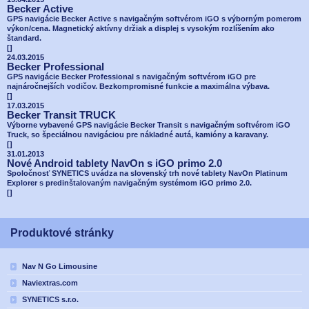
Becker Active
GPS navigácie Becker Active s navigačným softvérom iGO s výborným pomerom
výkon/cena. Magnetický aktívny držiak a displej s vysokým rozlíšením ako
štandard.
[
]
24.03.2015
Becker Professional
GPS navigácie Becker Professional s navigačným softvérom iGO pre
najnáročnejších vodičov. Bezkompromisné funkcie a maximálna výbava.
[
]
17.03.2015
Becker Transit TRUCK
Výborne vybavené GPS navigácie Becker Transit s navigačným softvérom iGO
Truck, so špeciálnou navigáciou pre nákladné autá, kamióny a karavany.
[
]
31.01.2013
Nové Android tablety NavOn s iGO primo 2.0
Spoločnosť SYNETICS uvádza na slovenský trh nové tablety NavOn Platinum
Explorer s predinštalovaným navigačným systémom iGO primo 2.0.
[
]
Produktové stránky
Nav N Go Limousine
Naviextras.com
SYNETICS s.r.o.