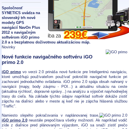
Spoločnosť
SYNETICS uvádza na
slovenský trh nové
modely GPS
navigácií NavOn Plus
2012 s navigačným
softvérom iGO primo
2.0 a s bezplatnou doživotnou aktualizáciou máp.
Novinky
Nové funkcie navigačného softvéru iGO
primo 2.0
iGO primo
vo verzii 2.0 prináša nové funkcie pre Inteligentnú navigáciu,
ktoré umožňujú používateľom používať pokročilé navigačné funkcie pri
zachovaní jednoduchého ovládania. iGO primo 2.0 spája obsah nahraný v
navigácii (mapy, body záujmu - POI...) a aktuálnu situáciu na ceste
(aktuálna rýchlosť, dopravné správy...) na analýzu a výpočet najvhodnejšej
trasy do cieľa. Na základe týchto údajov napríklad softvér dokáže zistiť
zápchu na diaľnici alebo v meste aj keď nie je zápcha hlásená službou
"Traffic".
Namiesto
slepého
pokračovania v naplánovanej trase,
iGO primo 2.0
neustále prepočítava všetky možnosti. Ak napríklad vodič
zíde z diaľnice pred plánovaným výjazdom, iGO sa snaží zistiť prečo