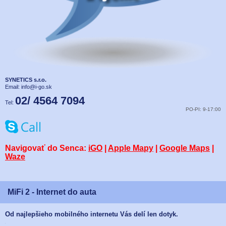
SYNETICS s.r.o.
Email:
info@i-go.sk
02/ 4564 7094
Tel:
PO-PI: 9-17:00
Navigovať do Senca:
iGO
|
Apple Mapy
|
Google Maps
|
Waze
MiFi 2 - Internet do auta
Od najlepšieho mobilného internetu Vás delí len dotyk.