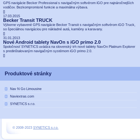
GPS navigácie Becker Professional s navigačným softvérom iGO pre najnáročnejších
vodičov. Bezkompromisné funkcie a maximálna výbava.
[
]
17.03.2015
Becker Transit TRUCK
Výborne vybavené GPS navigácie Becker Transit s navigačným softvérom iGO Truck,
so špeciálnou navigáciou pre nákladné autá, kamióny a karavany.
[
]
31.01.2013
Nové Android tablety NavOn s iGO primo 2.0
Spoločnosť SYNETICS uvádza na slovenský trh nové tablety NavOn Platinum Explorer
s predinštalovaným navigačným systémom iGO primo 2.0.
[
]
Produktové stránky
Nav N Go Limousine
Naviextras.com
SYNETICS s.r.o.
© 2008-2023
SYNETICS s.r.o.