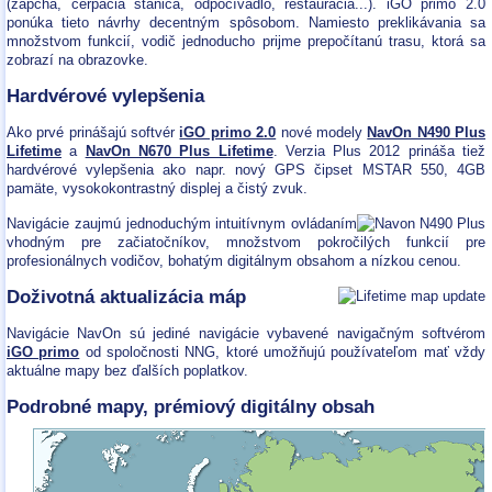
(zápcha, čerpacia stanica, odpočívadlo, reštaurácia...). iGO primo 2.0
ponúka tieto návrhy decentným spôsobom. Namiesto preklikávania sa
množstvom funkcií, vodič jednoducho prijme prepočítanú trasu, ktorá sa
zobrazí na obrazovke.
Hardvérové vylepšenia
Ako prvé prinášajú softvér
iGO primo 2.0
nové modely
NavOn N490 Plus
Lifetime
a
NavOn N670 Plus Lifetime
. Verzia Plus 2012 prináša tiež
hardvérové vylepšenia ako napr. nový GPS čipset MSTAR 550, 4GB
pamäte, vysokokontrastný displej a čistý zvuk.
Navigácie zaujmú jednoduchým intuitívnym ovládaním
vhodným pre začiatočníkov, množstvom pokročilých funkcií pre
profesionálnych vodičov, bohatým digitálnym obsahom a nízkou cenou.
Doživotná aktualizácia máp
Navigácie NavOn sú jediné navigácie vybavené navigačným softvérom
iGO primo
od spoločnosti NNG, ktoré umožňujú používateľom mať vždy
aktuálne mapy bez ďalších poplatkov.
Podrobné mapy, prémiový digitálny obsah