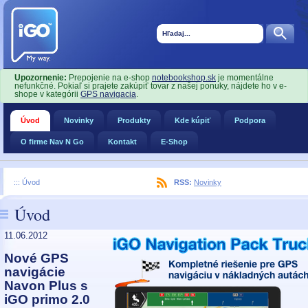
Upozornenie:
Prepojenie na e-shop
notebookshop.sk
je momentálne
nefunkčné. Pokiaľ si prajete zakúpiť tovar z našej ponuky, nájdete ho v e-
shope v kategórii
GPS navigacia
.
Úvod
Novinky
Produkty
Kde kúpiť
Podpora
O firme Nav N Go
Kontakt
E-Shop
:::
Úvod
RSS:
Novinky
Úvod
11.06.2012
Nové GPS
navigácie
Navon Plus s
iGO primo 2.0