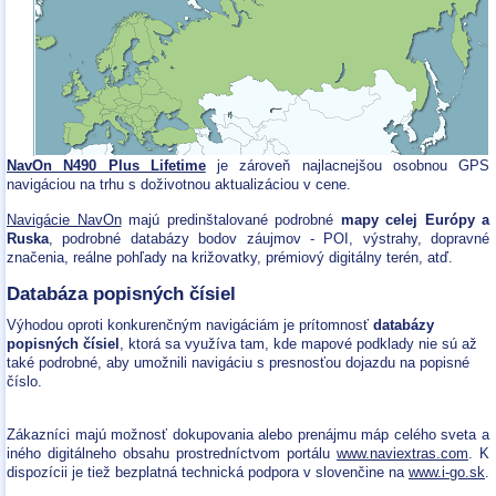
NavOn N490 Plus Lifetime
je zároveň najlacnejšou osobnou GPS
navigáciou na trhu s doživotnou aktualizáciou v cene.
Navigácie NavOn
majú predinštalované podrobné
mapy celej Európy a
Ruska
, podrobné databázy bodov záujmov - POI, výstrahy, dopravné
značenia, reálne pohľady na križovatky, prémiový digitálny terén, atď.
Databáza popisných čísiel
Výhodou oproti konkurenčným navigáciám je prítomnosť
databázy
popisných čísiel
, ktorá sa využíva tam, kde mapové podklady nie sú až
také podrobné, aby umožnili navigáciu s presnosťou dojazdu na popisné
číslo.
Zákazníci majú možnosť dokupovania alebo prenájmu máp celého sveta a
iného digitálneho obsahu prostredníctvom portálu
www.naviextras.com
. K
dispozícii je tiež bezplatná technická podpora v slovenčine na
www.i-go.sk
.