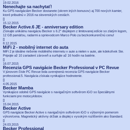
19.02.2016
Nenechajte sa nachytať!
Ku GPS navigáciám Becker dostanete (okrem iných bonusov) aj 700 nových kamier,
ktoré pribudnú v 2016 na slovenských cestách.
[
]
15.12.2015
Becker Active.6 JE - anniversary edition
Získajte unikátnu navigáciu Becker s 6.2" displejom z limitovanej edície so zlatým logom,
12 GB pamäťou, radarmi a sprievodcom Marco Polo za bezkonkurenčnú cenu!
[
]
8.12.2015
MiFi 2 - mobilný internet do auta
MiFi 2 je ideálne riešenie mobilného internetu v aute a nielen v aute, ale kdekoľvek Ste.
Pripojte až 10 zariadení zároveň a surfujte až 16 hodín na batérie.
[
]
16.07.2015
Recenzia GPS navigácie Becker Professional v PC Revue
V júnovom čísle PC Revue bola uverejnená recenzia GPS navigácie Becker
professional.5. Navigácia získala vynikajúce hodnotenie.
[
]
4.05.2015
Becker Mamba
Vynikajúce odolné GPS navigácie s navigačným softvérom iGO so špeciálnymi
funkciami pre motocyklistov.
[
]
15.04.2015
Becker Active
GPS navigácie Becker Active s navigačným softvérom iGO s výborným pomerom
výkon/cena. Magnetický aktívny držiak a displej s vysokým rozlíšením ako štandard.
[
]
24.03.2015
Becker Professional