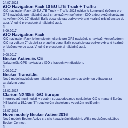
24.07.2023
iGO Navigation Pack 10 EU LTE Truck + Traffic
iGO navigation Pack 10 EU LTE Truck + Traffic 2023 edition je kompletné riešenie pre
GPS navigáciu pre nákladné autá s navigačným softvérom iGO a dopravnými správami
na veľkom XXL 10" displeji. Balík obsahuje starostlivo vybrané kvalitné príslušenstvo do
auta. Vhodné pre osobné aj nákladné autá.
[
]
6.09.2017
iGO Navigation Pack
iGO navigation Pack je kompletné riešenie pre GPS navigáciu s navigačným softvérom
iGO na veľkom 7" displeji za priateľnú cenu. Balík obsahuje starostlivo vybrané kvalitné
príslušenstvo do auta. Vhodné pre osobné aj nákladné autá.
[
]
9.08.2017
Becker Active.5s CE
Najlacnejšia GPS navigácia s iGO s kapacitným displejom.
[
]
1.06.2017
Becker Transit.5s
Nový model navigácie pre nákladné autá a karavany s atraktívnou výbavou za
atraktívnu cenu.
[
]
15.02.2017
Clarion NX405E iGO Europe
Intergrovaný multimediálny systém so zabudovanou navigáciou iGO s mapami Európy
(45 krajín) a 15,2 cm (6") dotykovým displejom s vysokým rozlíšením.
[
]
15.07.2016
Nové modely Becker Active 2016
Nové modely Becker Active s a sl s kapacitnými displejmi, Wifi a revolučnou službou
Becker Connect.
[
]