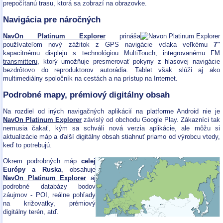
prepočítanú trasu, ktorá sa zobrazí na obrazovke.
Navigácia pre náročných
NavOn Platinum Explorer
prináša
používateľom nový zážitok z GPS navigácie vďaka veľkému
7"
kapacitnému displeju s technológiou MultiTouch,
integrovanému FM
transmitteru
, ktorý umožňuje presmerovať pokyny z hlasovej navigácie
bezdrôtovo do reproduktorov autorádia. Tablet však slúži aj ako
multimediálny spoločník na cestách a na prístup na Internet.
Podrobné mapy, prémiový digitálny obsah
Na rozdiel od iných navigačných aplikácií na platforme Android nie je
NavOn Platinum Explorer
závislý od obchodu Google Play. Zákazníci tak
nemusia čakať, kým sa schváli nová verzia aplikácie, ale môžu si
aktualizácie máp a ďalší digitálny obsah stiahnuť priamo od výrobcu vtedy,
keď to potrebujú.
Okrem podrobných máp
celej
Európy a Ruska
, obsahuje
NavOn Platinum Explorer
aj
podrobné databázy bodov
záujmov - POI, reálne pohľady
na križovatky, prémiový
digitálny terén, atď.