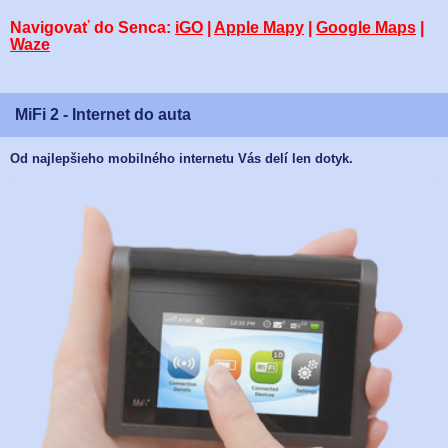
Navigovať do Senca:
iGO
|
Apple Mapy
|
Google Maps
|
Waze
MiFi 2 - Internet do auta
Od najlepšieho mobilného internetu Vás delí len dotyk.