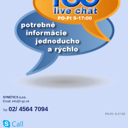
SYNETICS s.r.o.
Email:
info@i-go.sk
02/ 4564 7094
Tel:
PO-PI: 9-17:00