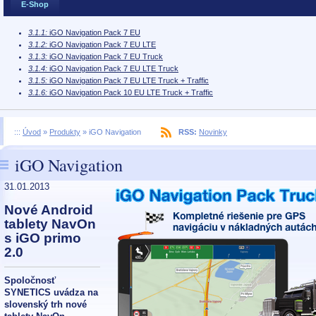
E-Shop
3.1.1:
iGO Navigation Pack 7 EU
3.1.2:
iGO Navigation Pack 7 EU LTE
3.1.3:
iGO Navigation Pack 7 EU Truck
3.1.4:
iGO Navigation Pack 7 EU LTE Truck
3.1.5:
iGO Navigation Pack 7 EU LTE Truck + Traffic
3.1.6:
iGO Navigation Pack 10 EU LTE Truck + Traffic
:::
Úvod
»
Produkty
»
iGO Navigation
RSS:
Novinky
iGO Navigation
31.01.2013
Nové Android
tablety NavOn
s iGO primo
2.0
Spoločnosť
SYNETICS uvádza na
slovenský trh nové