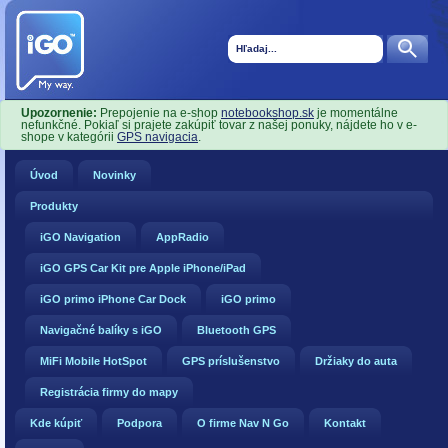
Upozornenie:
Prepojenie na e-shop
notebookshop.sk
je momentálne
nefunkčné. Pokiaľ si prajete zakúpiť tovar z našej ponuky, nájdete ho v e-
shope v kategórii
GPS navigacia
.
Úvod
Novinky
Produkty
iGO Navigation
AppRadio
iGO GPS Car Kit pre Apple iPhone/iPad
iGO primo iPhone Car Dock
iGO primo
Navigačné balíky s iGO
Bluetooth GPS
MiFi Mobile HotSpot
GPS príslušenstvo
Držiaky do auta
Registrácia firmy do mapy
Kde kúpiť
Podpora
O firme Nav N Go
Kontakt