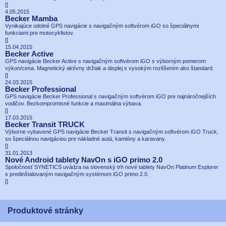
[
]
4.05.2015
Becker Mamba
Vynikajúce odolné GPS navigácie s navigačným softvérom iGO so špeciálnymi
funkciami pre motocyklistov.
[
]
15.04.2015
Becker Active
GPS navigácie Becker Active s navigačným softvérom iGO s výborným pomerom
výkon/cena. Magnetický aktívny držiak a displej s vysokým rozlíšením ako štandard.
[
]
24.03.2015
Becker Professional
GPS navigácie Becker Professional s navigačným softvérom iGO pre najnáročnejších
vodičov. Bezkompromisné funkcie a maximálna výbava.
[
]
17.03.2015
Becker Transit TRUCK
Výborne vybavené GPS navigácie Becker Transit s navigačným softvérom iGO Truck,
so špeciálnou navigáciou pre nákladné autá, kamióny a karavany.
[
]
31.01.2013
Nové Android tablety NavOn s iGO primo 2.0
Spoločnosť SYNETICS uvádza na slovenský trh nové tablety NavOn Platinum Explorer
s predinštalovaným navigačným systémom iGO primo 2.0.
[
]
Produktové stránky