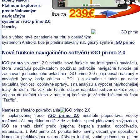
tablety NavOn
Platinum Explorer s
predinštalovaným
navigačným
systémom iGO primo 2.0.
Novinky
Ide o vôbec prvé zariadenie na trhu s operačným
systémom Android, kde je predinštalovaný navigačný systém
iGO primo
Nové funkcie navigačného softvéru iGO primo 2.0
iGO primo
vo verzii 2.0 prináša nové funkcie pre Inteligentnú navigáciu,
ktoré umožňujú používateľom používať pokročilé navigačné funkcie pri
zachovaní jednoduchého ovládania. iGO primo 2.0 spája obsah nahraný v
navigácii (mapy, body záujmu - POI...) a aktuálnu situáciu na ceste
(aktuálna rýchlosť, dopravné správy...) na analýzu a výpočet najvhodnejšej
trasy do cieľa. Na základe týchto údajov napríklad softvér dokáže zistiť
zápchu na diaľnici alebo v meste aj keď nie je zápcha hlásená službou
"Traffic".
Namiesto
slepého
pokračovania
v naplánovanej trase,
iGO primo 2.0
neustále prepočítava všetky
možnosti. Ak napríklad vodič zíde z diaľnice pred plánovaným výjazdom,
iGO sa snaží zistiť prečo (zápcha, čerpacia stanica, odpočívadlo,
reštaurácia...). iGO primo 2.0 ponúka tieto návrhy decentným spôsobom.
Namiesto preklikávania sa množstvom funkcií, vodič jednoducho prijme