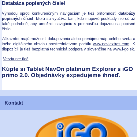
Databáza popisných čísiel
Výhodou oproti konkurenčným navigáciám je tiež prítomnosť
databázy
popisných čísiel
, ktorá sa využíva tam, kde mapové podklady nie sú až
také podrobné, aby umožnili navigáciu s presnosťou dojazdu na popisné
číslo.
Zákazníci majú možnosť dokupovania alebo prenájmu máp celého sveta a
iného digitálneho obsahu prostredníctvom portálu
www.naviextras.com
. K
dispozícii je tiež bezplatná technická podpora v slovenčine na
www.i-go.sk
.
Verzia pre tlač
Kúpte si Tablet NavOn platinum Explorer s iGO
primo 2.0. Objednávky expedujeme ihneď.
Kontakt