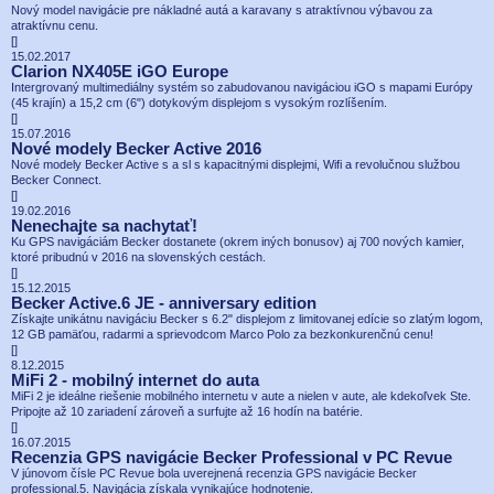
Nový model navigácie pre nákladné autá a karavany s atraktívnou výbavou za
atraktívnu cenu.
[
]
15.02.2017
Clarion NX405E iGO Europe
Intergrovaný multimediálny systém so zabudovanou navigáciou iGO s mapami Európy
(45 krajín) a 15,2 cm (6") dotykovým displejom s vysokým rozlíšením.
[
]
15.07.2016
Nové modely Becker Active 2016
Nové modely Becker Active s a sl s kapacitnými displejmi, Wifi a revolučnou službou
Becker Connect.
[
]
19.02.2016
Nenechajte sa nachytať!
Ku GPS navigáciám Becker dostanete (okrem iných bonusov) aj 700 nových kamier,
ktoré pribudnú v 2016 na slovenských cestách.
[
]
15.12.2015
Becker Active.6 JE - anniversary edition
Získajte unikátnu navigáciu Becker s 6.2" displejom z limitovanej edície so zlatým logom,
12 GB pamäťou, radarmi a sprievodcom Marco Polo za bezkonkurenčnú cenu!
[
]
8.12.2015
MiFi 2 - mobilný internet do auta
MiFi 2 je ideálne riešenie mobilného internetu v aute a nielen v aute, ale kdekoľvek Ste.
Pripojte až 10 zariadení zároveň a surfujte až 16 hodín na batérie.
[
]
16.07.2015
Recenzia GPS navigácie Becker Professional v PC Revue
V júnovom čísle PC Revue bola uverejnená recenzia GPS navigácie Becker
professional.5. Navigácia získala vynikajúce hodnotenie.