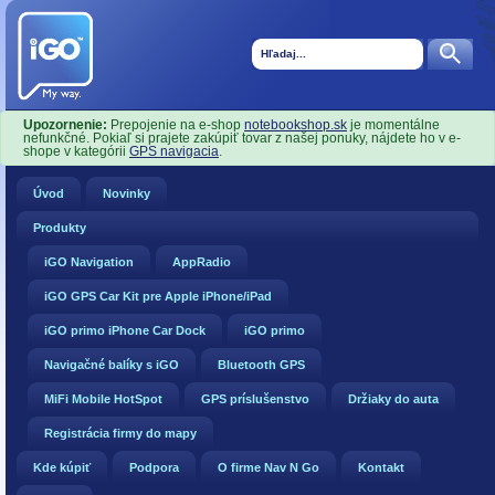
Upozornenie:
Prepojenie na e-shop
notebookshop.sk
je momentálne
nefunkčné. Pokiaľ si prajete zakúpiť tovar z našej ponuky, nájdete ho v e-
shope v kategórii
GPS navigacia
.
Úvod
Novinky
Produkty
iGO Navigation
AppRadio
iGO GPS Car Kit pre Apple iPhone/iPad
iGO primo iPhone Car Dock
iGO primo
Navigačné balíky s iGO
Bluetooth GPS
MiFi Mobile HotSpot
GPS príslušenstvo
Držiaky do auta
Registrácia firmy do mapy
Kde kúpiť
Podpora
O firme Nav N Go
Kontakt