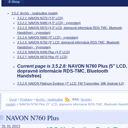
E-Shop
3.5.2:
Archív - neaktuálne modely
3.5.2.1:
NAVON N270 (3,5" LCD)
3.5.2.2:
NAVON N480 (4,3" LCD) - vypredaný
3.5.2.3:
NAVON N570 (4,3" LCD, dopravné informácie RDS-TMC, Bluetooth
Handsfree) - vypredaný
3.5.2.4:
NAVON N660 (5" LCD) - vypredaný
3.5.2.5:
NAVON N750 (5" LCD, dopravné informácie RDS-TMC, Bluetooth
Handsfree) - Vypredaný
3.5.2.6:
NAVON N490 Plus (4,3" LCD)
3.5.2.7:
NAVON N670 Plus (5" LCD)
Current page is 3.5.2.8:
NAVON N760 Plus (5" LCD,
dopravné informácie RDS-TMC, Bluetooth
Handsfree)
3.5.2.9:
NAVON Platinum Explorer (7" LCD, FM Transmitter, Wifi, Android 4.0)
:::
Úvod
»
Produkty
»
Archív - neaktuálne
RSS:
Novinky
modely
»
NAVON N760 Plus (5" LCD, dopravné informácie RDS-TMC, Bluetooth Handsf
NAVON N760 Plus
31.01.2013