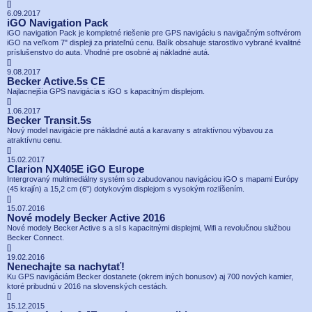
[
]
6.09.2017
iGO Navigation Pack
iGO navigation Pack je kompletné riešenie pre GPS navigáciu s navigačným softvérom
iGO na veľkom 7" displeji za priateľnú cenu. Balík obsahuje starostlivo vybrané kvalitné
príslušenstvo do auta. Vhodné pre osobné aj nákladné autá.
[
]
9.08.2017
Becker Active.5s CE
Najlacnejšia GPS navigácia s iGO s kapacitným displejom.
[
]
1.06.2017
Becker Transit.5s
Nový model navigácie pre nákladné autá a karavany s atraktívnou výbavou za
atraktívnu cenu.
[
]
15.02.2017
Clarion NX405E iGO Europe
Intergrovaný multimediálny systém so zabudovanou navigáciou iGO s mapami Európy
(45 krajín) a 15,2 cm (6") dotykovým displejom s vysokým rozlíšením.
[
]
15.07.2016
Nové modely Becker Active 2016
Nové modely Becker Active s a sl s kapacitnými displejmi, Wifi a revolučnou službou
Becker Connect.
[
]
19.02.2016
Nenechajte sa nachytať!
Ku GPS navigáciám Becker dostanete (okrem iných bonusov) aj 700 nových kamier,
ktoré pribudnú v 2016 na slovenských cestách.
[
]
15.12.2015