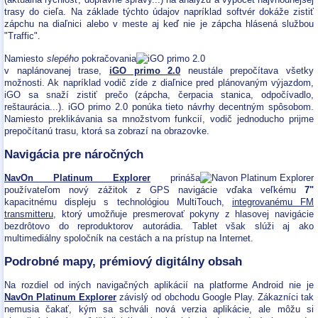
trasy do cieľa. Na základe týchto údajov napríklad softvér dokáže zistiť
zápchu na diaľnici alebo v meste aj keď nie je zápcha hlásená službou
"Traffic".
Namiesto
slepého
pokračovania
v naplánovanej trase,
iGO primo 2.0
neustále prepočítava všetky
možnosti. Ak napríklad vodič zíde z diaľnice pred plánovaným výjazdom,
iGO sa snaží zistiť prečo (zápcha, čerpacia stanica, odpočívadlo,
reštaurácia...). iGO primo 2.0 ponúka tieto návrhy decentným spôsobom.
Namiesto preklikávania sa množstvom funkcií, vodič jednoducho prijme
prepočítanú trasu, ktorá sa zobrazí na obrazovke.
Navigácia pre náročných
NavOn Platinum Explorer
prináša
používateľom nový zážitok z GPS navigácie vďaka veľkému
7"
kapacitnému displeju s technológiou MultiTouch,
integrovanému FM
transmitteru
, ktorý umožňuje presmerovať pokyny z hlasovej navigácie
bezdrôtovo do reproduktorov autorádia. Tablet však slúži aj ako
multimediálny spoločník na cestách a na prístup na Internet.
Podrobné mapy, prémiový digitálny obsah
Na rozdiel od iných navigačných aplikácií na platforme Android nie je
NavOn Platinum Explorer
závislý od obchodu Google Play. Zákazníci tak
nemusia čakať, kým sa schváli nová verzia aplikácie, ale môžu si