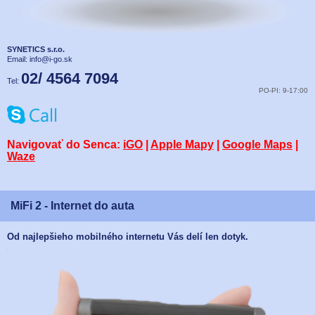
SYNETICS s.r.o.
Email:
info@i-go.sk
02/ 4564 7094
Tel:
PO-PI: 9-17:00
Navigovať do Senca:
iGO
|
Apple Mapy
|
Google Maps
|
Waze
MiFi 2 - Internet do auta
Od najlepšieho mobilného internetu Vás delí len dotyk.