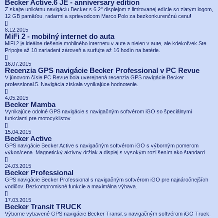
Becker Active.6 JE - anniversary edition
Získajte unikátnu navigáciu Becker s 6.2" displejom z limitovanej edície so zlatým logom,
12 GB pamäťou, radarmi a sprievodcom Marco Polo za bezkonkurenčnú cenu!
[
]
8.12.2015
MiFi 2 - mobilný internet do auta
MiFi 2 je ideálne riešenie mobilného internetu v aute a nielen v aute, ale kdekoľvek Ste.
Pripojte až 10 zariadení zároveň a surfujte až 16 hodín na batérie.
[
]
16.07.2015
Recenzia GPS navigácie Becker Professional v PC Revue
V júnovom čísle PC Revue bola uverejnená recenzia GPS navigácie Becker
professional.5. Navigácia získala vynikajúce hodnotenie.
[
]
4.05.2015
Becker Mamba
Vynikajúce odolné GPS navigácie s navigačným softvérom iGO so špeciálnymi
funkciami pre motocyklistov.
[
]
15.04.2015
Becker Active
GPS navigácie Becker Active s navigačným softvérom iGO s výborným pomerom
výkon/cena. Magnetický aktívny držiak a displej s vysokým rozlíšením ako štandard.
[
]
24.03.2015
Becker Professional
GPS navigácie Becker Professional s navigačným softvérom iGO pre najnáročnejších
vodičov. Bezkompromisné funkcie a maximálna výbava.
[
]
17.03.2015
Becker Transit TRUCK
Výborne vybavené GPS navigácie Becker Transit s navigačným softvérom iGO Truck,