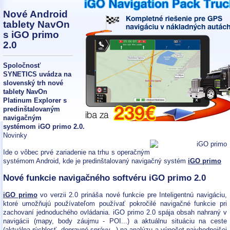
Nové Android
tablety NavOn
s iGO primo
2.0
Spoločnosť
SYNETICS uvádza na
slovenský trh nové
tablety NavOn
Platinum Explorer s
predinštalovaným
navigačným
systémom iGO primo 2.0.
Novinky
Ide o vôbec prvé zariadenie na trhu s operačným
systémom Android, kde je predinštalovaný navigačný systém
iGO primo
Nové funkcie navigačného softvéru iGO primo 2.0
iGO primo
vo verzii 2.0 prináša nové funkcie pre Inteligentnú navigáciu,
ktoré umožňujú používateľom používať pokročilé navigačné funkcie pri
zachovaní jednoduchého ovládania. iGO primo 2.0 spája obsah nahraný v
navigácii (mapy, body záujmu - POI...) a aktuálnu situáciu na ceste
(aktuálna rýchlosť, dopravné správy...) na analýzu a výpočet najvhodnejšej