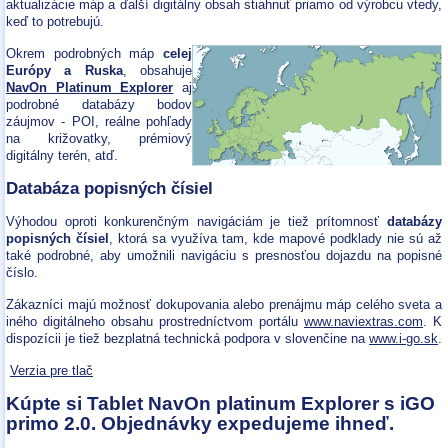
aktualizácie máp a ďalší digitálny obsah stiahnuť priamo od výrobcu vtedy,
keď to potrebujú.
Okrem podrobných máp
celej
Európy a Ruska
, obsahuje
NavOn Platinum Explorer
aj
podrobné databázy bodov
záujmov - POI, reálne pohľady
na križovatky, prémiový
digitálny terén, atď.
Databáza popisných čísiel
Výhodou oproti konkurenčným navigáciám je tiež prítomnosť
databázy
popisných čísiel
, ktorá sa využíva tam, kde mapové podklady nie sú až
také podrobné, aby umožnili navigáciu s presnosťou dojazdu na popisné
číslo.
Zákazníci majú možnosť dokupovania alebo prenájmu máp celého sveta a
iného digitálneho obsahu prostredníctvom portálu
www.naviextras.com
. K
dispozícii je tiež bezplatná technická podpora v slovenčine na
www.i-go.sk
.
Verzia pre tlač
Kúpte si Tablet NavOn platinum Explorer s iGO
primo 2.0. Objednávky expedujeme ihneď.