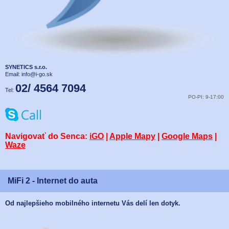
SYNETICS s.r.o.
Email:
info@i-go.sk
02/ 4564 7094
Tel:
PO-PI: 9-17:00
Navigovať do Senca:
iGO
|
Apple Mapy
|
Google Maps
|
Waze
MiFi 2 - Internet do auta
Od najlepšieho mobilného internetu Vás delí len dotyk.