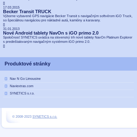
[
]
17.03.2015
Becker Transit TRUCK
Výborne vybavené GPS navigácie Becker Transit s navigačným softvérom iGO Truck,
so špeciálnou navigáciou pre nákladné autá, kamióny a karavany.
[
]
31.01.2013
Nové Android tablety NavOn s iGO primo 2.0
Spoločnosť SYNETICS uvádza na slovenský trh nové tablety NavOn Platinum Explorer
s predinštalovaným navigačným systémom iGO primo 2.0.
[
]
Produktové stránky
Nav N Go Limousine
Naviextras.com
SYNETICS s.r.o.
© 2008-2023
SYNETICS s.r.o.