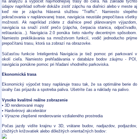
na analýzu a výpočet najvhodnejšej trasy do cieľa. Na základe týchto
údajov napríklad softvér dokáže zistiť zápchu na diaľnici alebo v meste aj
keď nie je zápcha hlásená službou "Traffic". Namiesto slepého
pokračovania v naplánovanej trase, navigácia neustále prepočítava všetky
možnosti. Ak napríklad zídete z diaľnice pred plánovaným výjazdom,
navigácia sa snaží zistiť prečo (zápcha, čerpacia stanica, odpočívadlo,
reštaurácia...). Navigácia 2.0 ponúka tieto návrhy decentným spôsobom.
Namiesto preklikávania sa množstvom funkcií, vodič jednoducho prijme
prepočítanú trasu, ktorá sa zobrazí na obrazovke.
Súčasťou funkcie Inteligentná Navigácia je tiež pomoc pri parkovaní v
okolí cieľa. Namiesto prehľadávania v databáze bodov záujmu - POI,
navigácia ponúkne pomoc pri hľadaní vhodného parkoviska.
Ekonomická trasa
Ekonomický výpočet trasy naplánuje trasu tak, že sa optimálne berie do
úvahy čas príjazdu a spotreba paliva. Ušetríte čas a náklady na palivo.
Vysoko kvalitné reálne zobrazenie
• 3D renderované mapy
• Hardvérový akcelerátor
• Výrazne zlepšené renderovanie vzdialeného prostredia
Počas jazdy vidíte krajinu v 3D, vrátane budov, nadjazdov, podjazdov,
zložitých križovatiek alebo dôležitých orientačných bodov: