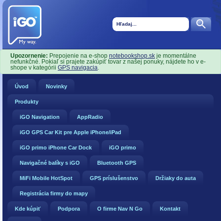
Upozornenie:
Prepojenie na e-shop
notebookshop.sk
je momentálne
nefunkčné. Pokiaľ si prajete zakúpiť tovar z našej ponuky, nájdete ho v e-
shope v kategórii
GPS navigacia
.
Úvod
Novinky
Produkty
iGO Navigation
AppRadio
iGO GPS Car Kit pre Apple iPhone/iPad
iGO primo iPhone Car Dock
iGO primo
Navigačné balíky s iGO
Bluetooth GPS
MiFi Mobile HotSpot
GPS príslušenstvo
Držiaky do auta
Registrácia firmy do mapy
Kde kúpiť
Podpora
O firme Nav N Go
Kontakt