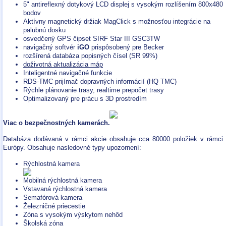
5" antireflexný dotykový LCD displej s vysokým rozlíšením 800x480
bodov
Aktívny magnetický držiak MagClick s možnosťou integrácie na
palubnú dosku
osvedčený GPS čipset SIRF Star III GSC3TW
navigačný softvér
iGO
prispôsobený pre Becker
rozšírená databáza popisných čísel (SR 99%)
doživotná aktualizácia máp
Inteligentné navigačné funkcie
RDS-TMC prijímač dopravných informácií (HQ TMC)
Rýchle plánovanie trasy, realtime prepočet trasy
Optimalizovaný pre prácu s 3D prostredím
Viac o bezpečnostných kamerách.
Databáza dodávaná v rámci akcie obsahuje cca 80000 položiek v rámci
Európy. Obsahuje nasledovné typy upozornení:
Rýchlostná kamera
Mobilná rýchlostná kamera
Vstavaná rýchlostná kamera
Semafórová kamera
Železničné priecestie
Zóna s vysokým výskytom nehôd
Školská zóna