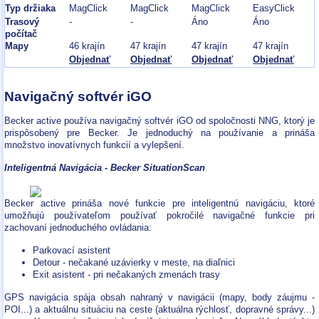
Typ držiaka
MagClick
MagClick
MagClick
EasyClick
Trasový
-
-
Áno
Áno
počítač
Mapy
46 krajín
47 krajín
47 krajín
47 krajín
Objednať
Objednať
Objednať
Objednať
Navigačný softvér iGO
Becker active používa navigačný softvér iGO od spoločnosti NNG, ktorý je
prispôsobený pre Becker. Je jednoduchý na používanie a prináša
množstvo inovatívnych funkcií a vylepšení.
Inteligentná Navigácia - Becker SituationScan
Becker active prináša nové funkcie pre inteligentnú navigáciu, ktoré
umožňujú používateľom používať pokročilé navigačné funkcie pri
zachovaní jednoduchého ovládania:
Parkovací asistent
Detour - nečakané uzávierky v meste, na diaľnici
Exit asistent - pri nečakaných zmenách trasy
GPS navigácia spája obsah nahraný v navigácii (mapy, body záujmu -
POI...) a aktuálnu situáciu na ceste (aktuálna rýchlosť, dopravné správy...)