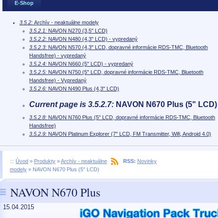
E-Shop
3.5.2:
Archív - neaktuálne modely
3.5.2.1:
NAVON N270 (3,5" LCD)
3.5.2.2:
NAVON N480 (4,3" LCD) - vypredaný
3.5.2.3:
NAVON N570 (4,3" LCD, dopravné informácie RDS-TMC, Bluetooth
Handsfree) - vypredaný
3.5.2.4:
NAVON N660 (5" LCD) - vypredaný
3.5.2.5:
NAVON N750 (5" LCD, dopravné informácie RDS-TMC, Bluetooth
Handsfree) - Vypredaný
3.5.2.6:
NAVON N490 Plus (4,3" LCD)
Current page is 3.5.2.7:
NAVON N670 Plus (5" LCD)
3.5.2.8:
NAVON N760 Plus (5" LCD, dopravné informácie RDS-TMC, Bluetooth
Handsfree)
3.5.2.9:
NAVON Platinum Explorer (7" LCD, FM Transmitter, Wifi, Android 4.0)
:::
Úvod
»
Produkty
»
Archív - neaktuálne
RSS:
Novinky
modely
»
NAVON N670 Plus (5" LCD)
NAVON N670 Plus
15.04.2015