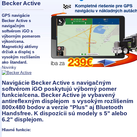
Becker Active
GPS navigácie
Becker Active s
navigačným
softvérom iGO s
výborným pomerom
výkon/cena.
Magnetický aktívny
držiak a displej s
vysokým rozlíšením
ako štandard.
Novinky
Navigácie Becker Active s navigačným
softvérom iGO poskytujú výborný pomer
funkcie/cena. Becker Active je vybavený
antireflexným displejom s vysokým rozlíšením
800x480 bodov a verzie "Plus" aj Bluetooth
Handsfree. K dispozícii sú modely s 5" alebo
6.2" displejom.
Hlavné funkcie: