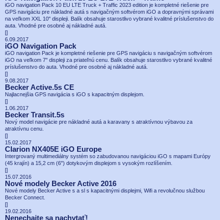
iGO navigation Pack 10 EU LTE Truck + Traffic 2023 edition je kompletné riešenie pre
GPS navigáciu pre nákladné autá s navigačným softvérom iGO a dopravnými správami
na veľkom XXL 10" displeji. Balík obsahuje starostlivo vybrané kvalitné príslušenstvo do
auta. Vhodné pre osobné aj nákladné autá.
[
]
6.09.2017
iGO Navigation Pack
iGO navigation Pack je kompletné riešenie pre GPS navigáciu s navigačným softvérom
iGO na veľkom 7" displeji za priateľnú cenu. Balík obsahuje starostlivo vybrané kvalitné
príslušenstvo do auta. Vhodné pre osobné aj nákladné autá.
[
]
9.08.2017
Becker Active.5s CE
Najlacnejšia GPS navigácia s iGO s kapacitným displejom.
[
]
1.06.2017
Becker Transit.5s
Nový model navigácie pre nákladné autá a karavany s atraktívnou výbavou za
atraktívnu cenu.
[
]
15.02.2017
Clarion NX405E iGO Europe
Intergrovaný multimediálny systém so zabudovanou navigáciou iGO s mapami Európy
(45 krajín) a 15,2 cm (6") dotykovým displejom s vysokým rozlíšením.
[
]
15.07.2016
Nové modely Becker Active 2016
Nové modely Becker Active s a sl s kapacitnými displejmi, Wifi a revolučnou službou
Becker Connect.
[
]
19.02.2016
Nenechajte sa nachytať!