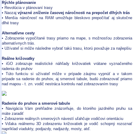
Rýchle plánovanie
• Revolúcia v plánovaní trasy
• Naozaj
výrazné zníženie časovej náročnosti na prepočet dlhých trás
• Menšia náročnosť na RAM umožňuje bleskovo prepočítať aj skutočne
dlhé trasy
Alternatívne cesty
• Zobrazenie vypočítané trasy priamo na mape, s možnosťou zobrazenia
alternatívnych trás.
• Užívateľ si môže následne vybrať takú trasu, ktorú považuje za najlepšiu
Reálne križovatky
• iGO zobrazuje realistické náhľady križovatiek vrátane vyznačeného
radenia do pruhov
• Túto funkciu si užívateľ môže v prípade záujmu vypnúť a v takom
prípade sa radenie do pruhov, aj smerové tabule, budú zobrazovať priamo
nad mapou - t. zn. vodič nestráca kontrolu nad zobrazovaním trasy
Radenie do pruhov a smerové tabule
• Navigácia Vám prehľadne znázorňuje, do ktorého jazdného pruhu sa
máte zaradiť
• Zobrazenie reálnych smerových návestí uľahčuje vodičovi orientáciu
• Vďaka reálnemu 3D zobrazeniu križovatiek je vodič schopný rozoznať
napríklad viadukty, podjazdy, nadjazdy, mosty, atď.