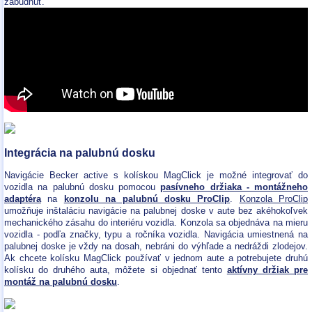
zabudnúť.
Integrácia na palubnú dosku
Navigácie Becker active s kolískou MagClick je možné integrovať do
vozidla na palubnú dosku pomocou
pasívneho držiaka - montážneho
adaptéra
na
konzolu na palubnú dosku ProClip
.
Konzola ProClip
umožňuje inštaláciu navigácie na palubnej doske v aute bez akéhokoľvek
mechanického zásahu do interiéru vozidla. Konzola sa objednáva na mieru
vozidla - podľa značky, typu a ročníka vozidla. Navigácia umiestnená na
palubnej doske je vždy na dosah, nebráni do výhľade a nedráždi zlodejov.
Ak chcete kolísku MagClick používať v jednom aute a potrebujete druhú
kolísku do druhého auta, môžete si objednať tento
aktívny držiak pre
montáž na palubnú dosku
.