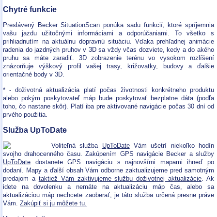
Chytré funkcie
Preslávený Becker SituationScan ponúka sadu funkcií, ktoré spríjemnia
vašu jazdu užitočnými informáciami a odporúčaniami. To všetko s
prihliadnutím na aktuálnu dopravnú situáciu. Vďaka prehľadnej animácie
radenia do jazdných pruhov v 3D sa vždy včas dozviete, kedy a do akého
pruhu sa máte zaradiť. 3D zobrazenie terénu vo vysokom rozlíšení
znázorňuje výškový profil vašej trasy, križovatky, budovy a ďalšie
orientačné body v 3D.
* - doživotná aktualizácia platí počas životnosti konkrétneho produktu
alebo pokým poskytovateľ máp bude poskytovať bezplatne dáta (podľa
toho, čo nastane skôr). Platí iba pre aktivované navigácie počas 30 dní od
prvého použitia.
Služba UpToDate
Voliteľná služba
UpToDate
Vám ušetrí niekoľko hodín
svojho drahocenného času. Zakúpením GPS navigácie Becker a služby
UpToDate
dostanete GPS navigáciu s najnovšími mapami ihneď po
dodaní. Mapy a ďalší obsah Vám odborne zaktualizujeme pred samotným
predajom a
taktiež Vám zaktivujeme službu doživotnej aktualizácie
. Ak
idete na dovolenku a nemáte na aktualizáciu máp čas, alebo sa
aktualizáciou máp nechcete zaoberať, je táto služba určená presne práve
Vám.
Zakúpiť si ju môžete tu.