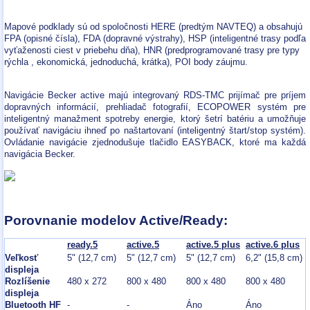
Mapové podklady sú od spoločnosti HERE (predtým NAVTEQ) a obsahujú
FPA (opisné čísla), FDA (dopravné výstrahy), HSP (inteligentné trasy podľa
vyťaženosti ciest v priebehu dňa), HNR (predprogramované trasy pre typy
rýchla , ekonomická, jednoduchá, krátka), POI body záujmu.
Navigácie Becker active majú integrovaný RDS-TMC prijímač pre príjem
dopravných informácií, prehliadač fotografií, ECOPOWER systém pre
inteligentný manažment spotreby energie, ktorý šetrí batériu a umožňuje
používať navigáciu ihneď po naštartovaní (inteligentný štart/stop systém).
Ovládanie navigácie zjednodušuje tlačidlo EASYBACK, ktoré ma každá
navigácia Becker.
Porovnanie modelov Active/Ready:
ready.5
active.5
active.5 plus
active.6 plus
Veľkosť
5" (12,7 cm)
5" (12,7 cm)
5" (12,7 cm)
6,2" (15,8 cm)
displeja
Rozlíšenie
480 x 272
800 x 480
800 x 480
800 x 480
displeja
Bluetooth HF
-
-
Áno
Áno