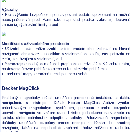
Výstrahy
• Pre zvýšenie bezpečnosti pri navigovaní budete upozornení na možné
nebezpečenstvá pred Vami (ako napríklad prudká zákruta), dopravné
značenia, rýchlostné limity a pod.
Modifikácia užívateľského prostredia
• Užívateľ si sám môže zvoliť, aké informácie chce zobraziť na hlavné
navigačné obrazovke - napríklad vzdialenosť do cieľa, čas príjazdu do
cieľa, zostávajúca vzdialenosť, atď.
• Samozrejme nechýba možnosť prepínania medzi 2D a 3D zobrazením,
nastavenie úrovne priblíženia alebo automatického priblíženia.
• Farebnosť mapy je možné meniť pomocou schém.
Becker MagClick
Praktický magnetický držiak umožňuje jednoduchú inštaláciu aj ďalšiu
manipuláciu s prístrojom. Držiak Becker MagClick Active vyniká
patentovaným magnetickým systémom, pomocou ktorého bezpečne
upevníte navigáciu vo vašom aute. Prístroj jednoducho nacvaknete na
kolísku alebo potiahnutím odpojíte z kolísky. Polarizované magnetickej
doštičky umožňujú bezpečný prenos energie z držiaka do samotnej
navigácie, takže na nepohodlné zapájaní káblov môžete s radosťou