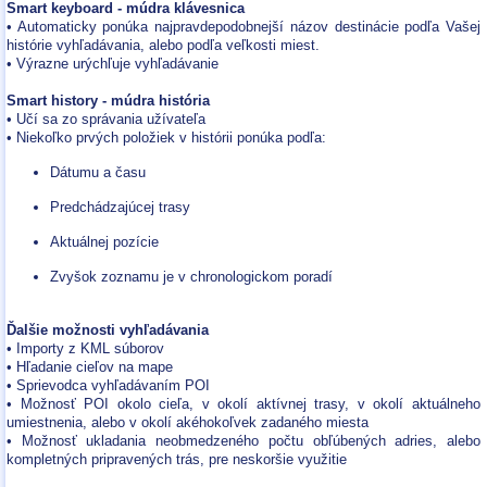
Smart keyboard - múdra klávesnica
• Automaticky ponúka najpravdepodobnejší názov destinácie podľa Vašej
histórie vyhľadávania, alebo podľa veľkosti miest.
• Výrazne urýchľuje vyhľadávanie
Smart history - múdra história
• Učí sa zo správania užívateľa
• Niekoľko prvých položiek v histórii ponúka podľa:
Dátumu a času
Predchádzajúcej trasy
Aktuálnej pozície
Zvyšok zoznamu je v chronologickom poradí
Ďalšie možnosti vyhľadávania
• Importy z KML súborov
• Hľadanie cieľov na mape
• Sprievodca vyhľadávaním POI
• Možnosť POI okolo cieľa, v okolí aktívnej trasy, v okolí aktuálneho
umiestnenia, alebo v okolí akéhokoľvek zadaného miesta
• Možnosť ukladania neobmedzeného počtu obľúbených adries, alebo
kompletných pripravených trás, pre neskoršie využitie