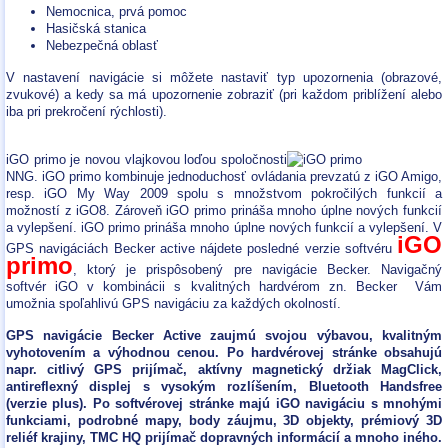
Nemocnica, prvá pomoc
Hasičská stanica
Nebezpečná oblasť
V nastavení navigácie si môžete nastaviť typ upozornenia (obrazové,
zvukové) a kedy sa má upozornenie zobraziť (pri každom priblížení alebo
iba pri prekročení rýchlosti).
iGO primo je novou vlajkovou loďou spoločnosti
NNG. iGO primo kombinuje jednoduchosť ovládania prevzatú z iGO Amigo,
resp. iGO My Way 2009 spolu s množstvom pokročilých funkcií a
možností z iGO8. Zároveň iGO primo prináša mnoho úplne nových funkcií
a vylepšení. iGO primo prináša mnoho úplne nových funkcií a vylepšení. V
iGO
GPS navigáciách Becker active nájdete posledné verzie softvéru
primo
, ktorý je prispôsobený pre navigácie Becker. Navigačný
softvér iGO v kombinácii s kvalitných hardvérom zn. Becker Vám
umožnia spoľahlivú GPS navigáciu za každých okolností.
GPS navigácie Becker Active zaujmú svojou výbavou, kvalitným
vyhotovením a výhodnou cenou. Po hardvérovej stránke obsahujú
napr. citlivý GPS prijímač, aktívny magnetický držiak MagClick,
antireflexný displej s vysokým rozlíšením, Bluetooth Handsfree
(verzie plus). Po softvérovej stránke majú iGO navigáciu s mnohými
funkciami, podrobné mapy, body záujmu, 3D objekty, prémiový 3D
reliéf krajiny, TMC HQ prijímač dopravných informácií a mnoho iného.