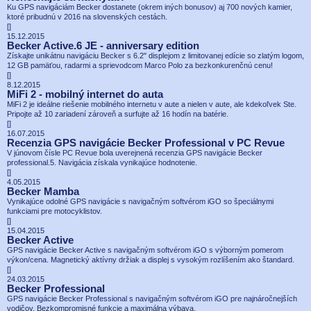
Ku GPS navigáciám Becker dostanete (okrem iných bonusov) aj 700 nových kamier,
ktoré pribudnú v 2016 na slovenských cestách.
[
]
15.12.2015
Becker Active.6 JE - anniversary edition
Získajte unikátnu navigáciu Becker s 6.2" displejom z limitovanej edície so zlatým logom,
12 GB pamäťou, radarmi a sprievodcom Marco Polo za bezkonkurenčnú cenu!
[
]
8.12.2015
MiFi 2 - mobilný internet do auta
MiFi 2 je ideálne riešenie mobilného internetu v aute a nielen v aute, ale kdekoľvek Ste.
Pripojte až 10 zariadení zároveň a surfujte až 16 hodín na batérie.
[
]
16.07.2015
Recenzia GPS navigácie Becker Professional v PC Revue
V júnovom čísle PC Revue bola uverejnená recenzia GPS navigácie Becker
professional.5. Navigácia získala vynikajúce hodnotenie.
[
]
4.05.2015
Becker Mamba
Vynikajúce odolné GPS navigácie s navigačným softvérom iGO so špeciálnymi
funkciami pre motocyklistov.
[
]
15.04.2015
Becker Active
GPS navigácie Becker Active s navigačným softvérom iGO s výborným pomerom
výkon/cena. Magnetický aktívny držiak a displej s vysokým rozlíšením ako štandard.
[
]
24.03.2015
Becker Professional
GPS navigácie Becker Professional s navigačným softvérom iGO pre najnáročnejších
vodičov. Bezkompromisné funkcie a maximálna výbava.