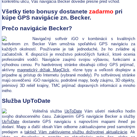
konkrétnu ulicu, Vás navigácia Becker dovedie presne pred vchod.
Všetky tieto bonusy dostanete
zadarmo
pri
kúpe GPS navigácie zn. Becker.
Prečo navigácie Becker?
Navigačný softvér iGO v kombinácii s kvalitných
hardvérom zn. Becker Vám umožnia spoľahlivú GPS navigáciu za
každých okolností. Používanie je tak jednoduché, že ho zvládne aj
začiatočník. K dispozícii je množstvo pokročilých funkcií, ktoré ocenia
profesionálni vodiči. Navigácie zaujmú svojou výbavou, funkciami a
výhodnou cenou. Po hardvérovej stránke obsahujú citlivý GPS prijímač,
aktívny
magnetický držiak MagClick
, rôzne typy a veľkosti displejov a
prípadne aj prístup do Internetu (vybrané modely). Po softvérovej stránke
majú osvedčenú iGO navigáciu, podrobné mapy, body záujmu, 3D objekty,
prémiový 3D reliéf krajiny, TMC prijímač dopravných informácií a mnoho
iného.
Služba UpToDate
Voliteľná služba
UpToDate
Vám ušetrí niekoľko hodín
svojho drahocenného času. Zakúpením GPS navigácie Becker a služby
UpToDate
dostanete GPS navigáciu s najnovšími mapami ihneď po
dodaní. Mapy a ďalší obsah Vám odborne zaktualizujeme pred samotným
predajom a
taktiež Vám zaktivujeme službu doživotnej aktualizácie
. Ak