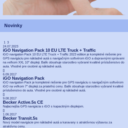
Novinky
1 3
24.07.2023
iGO Navigation Pack 10 EU LTE Truck + Traffic
iGO navigation Pack 10 EU LTE Truck + Traffic 2023 edition je kompletné riešenie pre
GPS navigáciu pre nákladné autá s navigačným softvérom iGO a dopravnými správami
na veľkom XXL 10" displeji. Balík obsahuje starostlivo vybrané kvalitné príslušenstvo do
auta. Vhodné pre osobné aj nákladné autá.
[
]
6.09.2017
iGO Navigation Pack
iGO navigation Pack je kompletné riešenie pre GPS navigáciu s navigačným softvérom
iGO na veľkom 7" displeji za priateľnú cenu. Balík obsahuje starostlivo vybrané kvalitné
príslušenstvo do auta. Vhodné pre osobné aj nákladné autá.
[
]
9.08.2017
Becker Active.5s CE
Najlacnejšia GPS navigácia s iGO s kapacitným displejom.
[
]
1.06.2017
Becker Transit.5s
Nový model navigácie pre nákladné autá a karavany s atraktívnou výbavou za
atraktívnu cenu.