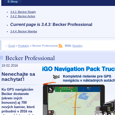
E-Shop
3.4.1:
Becker Ready
3.4.2:
Becker Active
Current page is 3.4.3:
Becker Professional
3.4.4:
Becker Mamba
:::
Úvod
»
Produkty
»
Becker Professional
RSS:
Novinky
Becker Professional
19.02.2016
Nenechajte sa
nachytať!
Ku GPS navigáciám
Becker dostanete
(okrem iných
bonusov) aj 700
nových kamier, ktoré
pribudnú v 2016 na