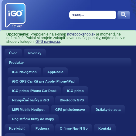
Upozornenie:
Prepojenie na e-shop
notebookshop.sk
je momentálne
nefunkčné. Pokiaľ si prajete zakúpiť tovar z našej ponuky, nájdete ho v e-
shope v kategórii
GPS navigacia
.
Úvod
Novinky
Produkty
iGO Navigation
AppRadio
iGO GPS Car Kit pre Apple iPhone/iPad
iGO primo iPhone Car Dock
iGO primo
Navigačné balíky s iGO
Bluetooth GPS
MiFi Mobile HotSpot
GPS príslušenstvo
Držiaky do auta
Registrácia firmy do mapy
Kde kúpiť
Podpora
O firme Nav N Go
Kontakt