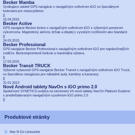
Becker Mamba
Vynikajúce odolné GPS navigácie s navigačným softvérom iGO so špeciálnymi
funkciami pre motocyklistov.
[
]
15.04.2015
Becker Active
GPS navigácie Becker Active s navigačným softvérom iGO s výborným pomerom
výkon/cena. Magnetický aktívny držiak a displej s vysokým rozlíšením ako štandard.
[
]
24.03.2015
Becker Professional
GPS navigácie Becker Professional s navigačným softvérom iGO pre najnáročnejších
vodičov. Bezkompromisné funkcie a maximálna výbava.
[
]
17.03.2015
Becker Transit TRUCK
Výborne vybavené GPS navigácie Becker Transit s navigačným softvérom iGO Truck,
so špeciálnou navigáciou pre nákladné autá, kamióny a karavany.
[
]
31.01.2013
Nové Android tablety NavOn s iGO primo 2.0
Spoločnosť SYNETICS uvádza na slovenský trh nové tablety NavOn Platinum Explorer
s predinštalovaným navigačným systémom iGO primo 2.0.
[
]
Produktové stránky
Nav N Go Limousine