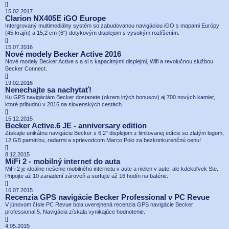
[
]
15.02.2017
Clarion NX405E iGO Europe
Intergrovaný multimediálny systém so zabudovanou navigáciou iGO s mapami Európy
(45 krajín) a 15,2 cm (6") dotykovým displejom s vysokým rozlíšením.
[
]
15.07.2016
Nové modely Becker Active 2016
Nové modely Becker Active s a sl s kapacitnými displejmi, Wifi a revolučnou službou
Becker Connect.
[
]
19.02.2016
Nenechajte sa nachytať!
Ku GPS navigáciám Becker dostanete (okrem iných bonusov) aj 700 nových kamier,
ktoré pribudnú v 2016 na slovenských cestách.
[
]
15.12.2015
Becker Active.6 JE - anniversary edition
Získajte unikátnu navigáciu Becker s 6.2" displejom z limitovanej edície so zlatým logom,
12 GB pamäťou, radarmi a sprievodcom Marco Polo za bezkonkurenčnú cenu!
[
]
8.12.2015
MiFi 2 - mobilný internet do auta
MiFi 2 je ideálne riešenie mobilného internetu v aute a nielen v aute, ale kdekoľvek Ste.
Pripojte až 10 zariadení zároveň a surfujte až 16 hodín na batérie.
[
]
16.07.2015
Recenzia GPS navigácie Becker Professional v PC Revue
V júnovom čísle PC Revue bola uverejnená recenzia GPS navigácie Becker
professional.5. Navigácia získala vynikajúce hodnotenie.
[
]
4.05.2015