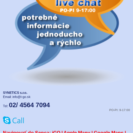
SYNETICS s.r.o.
Email:
info@i-go.sk
02/ 4564 7094
Tel:
PO-PI: 9-17:00
Navigovať do Senca:
iGO
|
Apple Mapy
|
Google Maps
|