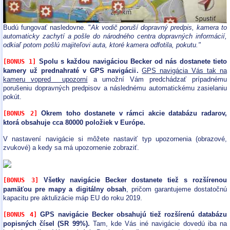
Budú fungovať nasledovne. "
Ak vodič poruší dopravný predpis, kamera to
automaticky zachytí a pošle do národného centra dopravných informácií,
odkiaľ potom pošlú majiteľovi auta, ktoré kamera odfotila, pokutu."
Spolu s každou navigáciou Becker od nás dostanete tieto
[BONUS 1]
kamery už prednahraté v GPS navigácii.
GPS navigácia Vás tak na
kameru vopred upozorní
a umožní Vám predchádzať prípadnému
porušeniu dopravných predpisov a následnému automatickému zasielaniu
pokút.
Okrem toho dostanete v rámci akcie databázu radarov,
[BONUS 2]
ktorá obsahuje cca 80000 položiek v Európe.
V nastavení navigácie si môžete nastaviť typ upozornenia (obrazové,
zvukové) a kedy sa má upozornenie zobraziť.
Všetky navigácie Becker dostanete tiež s rozšírenou
[BONUS 3]
pamäťou pre mapy a digitálny obsah
, pričom garantujeme dostatočnú
kapacitu pre aktulizácie máp EU do roku 2019.
GPS navigácie Becker obsahujú tiež rozšírenú databázu
[BONUS 4]
popisných čísel (SR 99%).
Tam, kde Vás iné navigácie dovedú iba na