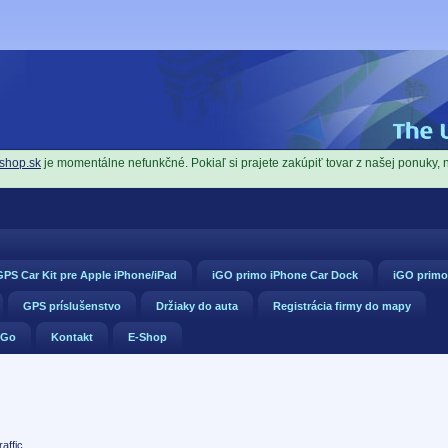
shop.sk
je momentálne nefunkčné. Pokiaľ si prajete zakúpiť tovar z našej ponuky, 
PS Car Kit pre Apple iPhone/iPad
iGO primo iPhone Car Dock
iGO primo
GPS príslušenstvo
Držiaky do auta
Registrácia firmy do mapy
 Go
Kontakt
E-Shop
affic