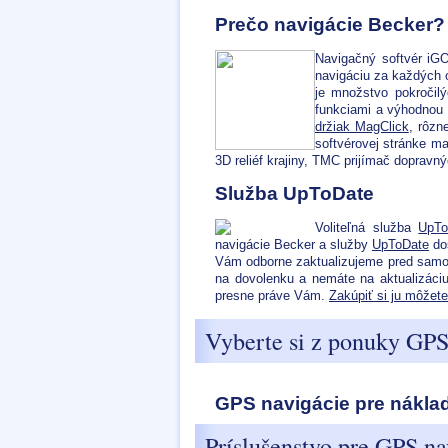
Prečo navigácie Becker
Navigačný softvér iG
navigáciu za každých o
je množstvo pokročilý
funkciami a výhodnou 
držiak MagClick
, rôzn
softvérovej stránke m
3D reliéf krajiny, TMC prijímač dopravn
Služba UpToDate
Voliteľná služba
UpTo
navigácie Becker a služby
UpToDate
dos
Vám odborne zaktualizujeme pred sam
na dovolenku a nemáte na aktualizáciu
presne práve Vám.
Zakúpiť si ju môžete
Vyberte si z ponuky GPS
GPS navigácie pre náklad
Príslušenstvo pre GPS na