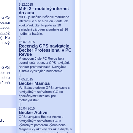
[
]
8.12.2015
MiFi 2 - mobilný internet
do auta
MiFi 2 je ideálne riešenie mobilného
vú GPS
internetu v aute a nielen v aute, ale
ozícii
kdekoľvek Ste. Pripojte až 10
bavou,
zariadení zároveň a surfujte až 16
tický
hodín na batérie.
y). Po
[
]
16.07.2015
émiový
Recenzia GPS navigácie
Becker Professional v PC
Revue
V júnovom čísle PC Revue bola
uverejnená recenzia GPS navigácie
Becker professional.5. Navigácia
m GPS
získala vynikajúce hodnotenie.
 obsah
[
]
 idete
4.05.2015
určená
Becker Mamba
Vynikajúce odolné GPS navigácie s
navigačným softvérom iGO so
špeciálnymi funkciami pre
motocyklistov.
[
]
15.04.2015
Becker Active
GPS navigácie Becker Active s
u
.
navigačným softvérom iGO s
výborným pomerom výkon/cena.
Magnetický aktívny držiak a displej s