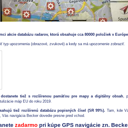
ci akcie databázu radarov, ktorá obsahuje cca 80000 položiek v Európe
iť typ upozornenia (obrazové, zvukové) a kedy sa má upozornenie zobraziť.
dostanete tiež s rozšírenou pamäťou pre mapy a digitálny obsah
, 
tulizácie máp EU do roku 2019.
ahujú tiež rozšírenú databázu popisných čísel (SR 99%).
Tam, kde Vá
u, Vás navigácia Becker dovedie presne pred vchod.
tanete
zadarmo
pri kúpe GPS navigácie zn. Becke