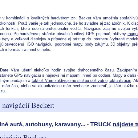
?
O v kombinácii s kvalitných hardvérom zn. Becker Vám umožnia spoľahli
kolností. Používanie je tak jednoduché, že ho zvládne aj začiatočník. K disp
ch funkcií, ktoré ocenia profesionálni vodiči. Navigácie zaujmú svojou vý
cenou. Po hardvérovej stránke obsahujú citlivý GPS prijímač, aktívny
magne
e typy a veľkosti displejov a prípadne aj prístup do Internetu (vybrané model
ajú osvedčenú iGO navigáciu, podrobné mapy, body záujmu, 3D objekty, pr
ých informácií a mnoho iného.
Date
Vám ušetrí niekoľko hodín svojho drahocenného času. Zakúpení
tanete GPS navigáciu s najnovšími mapami ihneď po dodaní. Mapy a ďalší
otným predajom a
taktiež Vám zaktivujeme službu doživotnej aktualizácie
. Ak
 máp čas, alebo sa aktualizáciou máp nechcete zaoberať, je táto služba 
 tu.
 navigácií Becker:
né autá, autobusy, karavany... - TRUCK
nájdete t
vigácie Becker: