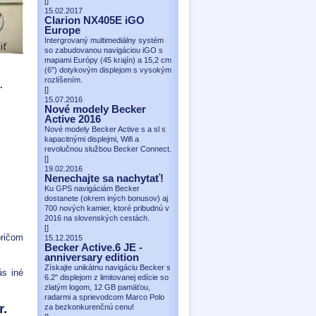
[
]
15.02.2017
Clarion NX405E iGO
Europe
Intergrovaný multimediálny systém
so zabudovanou navigáciou iGO s
mapami Európy (45 krajín) a 15,2 cm
(6") dotykovým displejom s vysokým
rozlíšením.
.
[
]
15.07.2016
Nové modely Becker
Active 2016
Nové modely Becker Active s a sl s
kapacitnými displejmi, Wifi a
revolučnou službou Becker Connect.
[
]
19.02.2016
Nenechajte sa nachytať!
Ku GPS navigáciám Becker
dostanete (okrem iných bonusov) aj
700 nových kamier, ktoré pribudnú v
2016 na slovenských cestách.
[
]
pričom
15.12.2015
Becker Active.6 JE -
anniversary edition
Získajte unikátnu navigáciu Becker s
s iné
6.2" displejom z limitovanej edície so
zlatým logom, 12 GB pamäťou,
radarmi a sprievodcom Marco Polo
r.
za bezkonkurenčnú cenu!