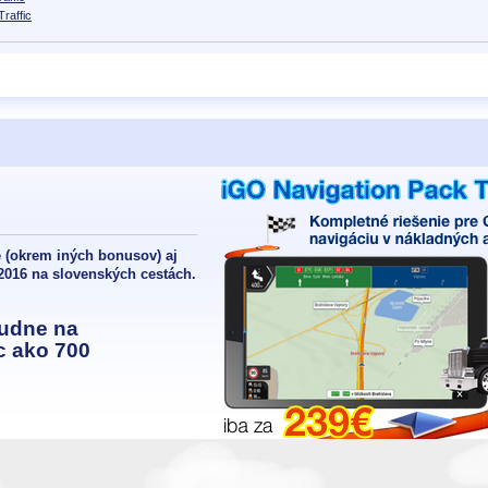
raffic
 (okrem iných bonusov) aj
2016 na slovenských cestách.
budne na
c ako 700