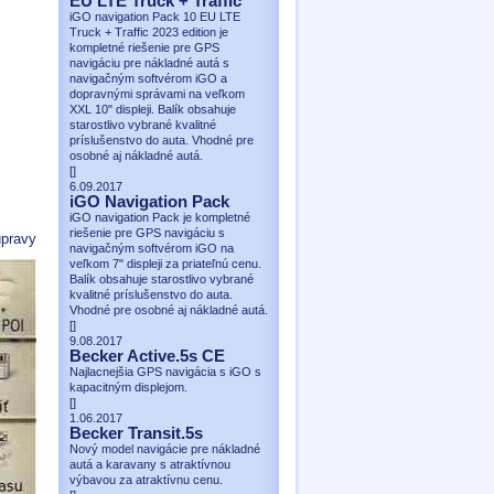
EU LTE Truck + Traffic
iGO navigation Pack 10 EU LTE
Truck + Traffic 2023 edition je
kompletné riešenie pre GPS
navigáciu pre nákladné autá s
navigačným softvérom iGO a
dopravnými správami na veľkom
XXL 10" displeji. Balík obsahuje
starostlivo vybrané kvalitné
príslušenstvo do auta. Vhodné pre
osobné aj nákladné autá.
[
]
6.09.2017
iGO Navigation Pack
iGO navigation Pack je kompletné
riešenie pre GPS navigáciu s
pravy
navigačným softvérom iGO na
veľkom 7" displeji za priateľnú cenu.
Balík obsahuje starostlivo vybrané
kvalitné príslušenstvo do auta.
Vhodné pre osobné aj nákladné autá.
[
]
9.08.2017
Becker Active.5s CE
Najlacnejšia GPS navigácia s iGO s
kapacitným displejom.
[
]
1.06.2017
Becker Transit.5s
Nový model navigácie pre nákladné
autá a karavany s atraktívnou
výbavou za atraktívnu cenu.