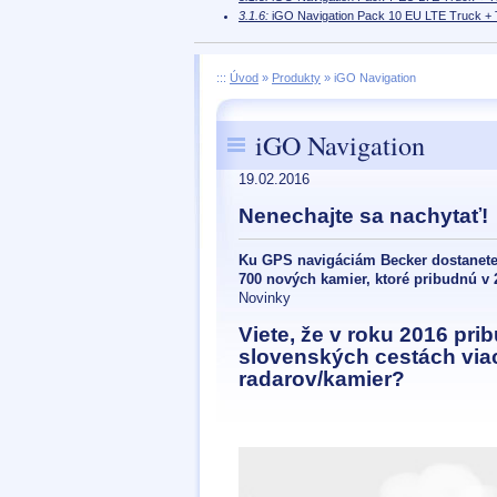
3.1.6:
iGO Navigation Pack 10 EU LTE Truck + T
:::
Úvod
»
Produkty
»
iGO Navigation
iGO Navigation
19.02.2016
Nenechajte sa nachytať!
Ku GPS navigáciám Becker dostanete
700 nových kamier, ktoré pribudnú v 
Novinky
Viete, že v roku 2016 pri
slovenských cestách via
radarov/kamier?