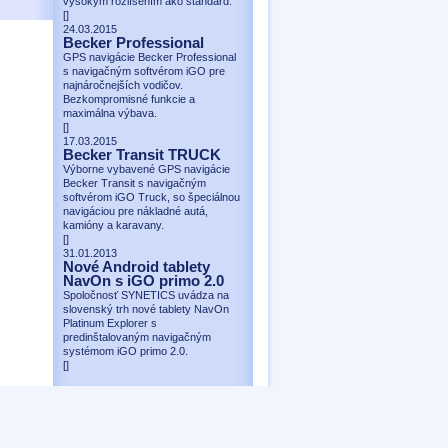
vysokým rozlíšením ako štandard.
[
]
24.03.2015
Becker Professional
GPS navigácie Becker Professional
s navigačným softvérom iGO pre
najnáročnejších vodičov.
Bezkompromisné funkcie a
maximálna výbava.
[
]
17.03.2015
Becker Transit TRUCK
Výborne vybavené GPS navigácie
Becker Transit s navigačným
softvérom iGO Truck, so špeciálnou
navigáciou pre nákladné autá,
kamióny a karavany.
[
]
31.01.2013
Nové Android tablety
NavOn s iGO primo 2.0
Spoločnosť SYNETICS uvádza na
slovenský trh nové tablety NavOn
Platinum Explorer s
predinštalovaným navigačným
systémom iGO primo 2.0.
[
]
Produktové stránky