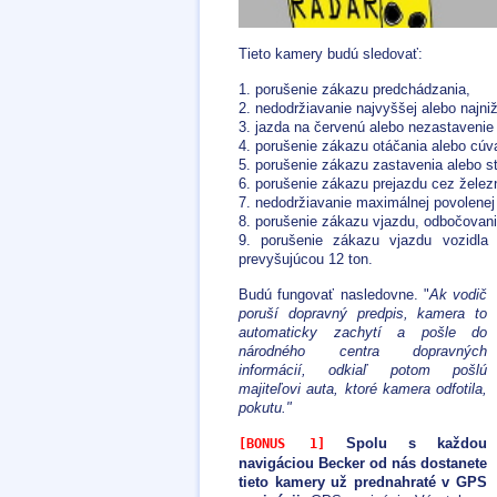
Tieto kamery budú sledovať:
1. porušenie zákazu predchádzania,
2. nedodržiavanie najvyššej alebo najniž
3. jazda na červenú alebo nezastavenie
4. porušenie zákazu otáčania alebo cúv
5. porušenie zákazu zastavenia alebo st
6. porušenie zákazu prejazdu cez železn
7. nedodržiavanie maximálnej povolenej 
8. porušenie zákazu vjazdu, odbočovan
9. porušenie zákazu vjazdu vozidla
prevyšujúcou 12 ton.
Budú fungovať nasledovne. "
Ak vodič
poruší dopravný predpis, kamera to
automaticky zachytí a pošle do
národného centra dopravných
informácií, odkiaľ potom pošlú
majiteľovi auta, ktoré kamera odfotila,
pokutu."
Spolu s každou
[BONUS 1]
navigáciou Becker od nás dostanete
tieto kamery už prednahraté v GPS