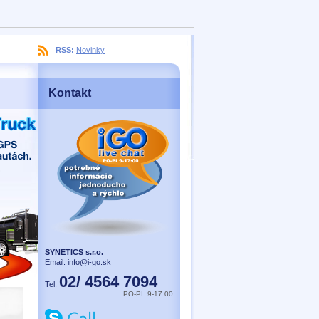
RSS:
Novinky
Kontakt
SYNETICS s.r.o.
Email:
info@i-go.sk
02/ 4564 7094
Tel:
PO-PI: 9-17:00