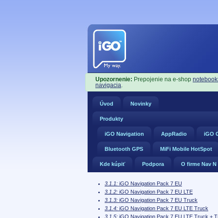
Upozornenie:
Prepojenie na e-shop
notebook
navigacia
.
Úvod
Novinky
Produkty
iGO Navigation
AppRadio
iGO G
Bluetooth GPS
MiFi Mobile HotSpot
Kde kúpiť
Podpora
O firme Nav N
3.1.1:
iGO Navigation Pack 7 EU
3.1.2:
iGO Navigation Pack 7 EU LTE
3.1.3:
iGO Navigation Pack 7 EU Truck
3.1.4:
iGO Navigation Pack 7 EU LTE Truck
3.1.5:
iGO Navigation Pack 7 EU LTE Truck + Tr