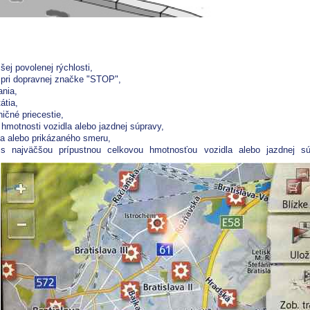
šej povolenej rýchlosti,
 pri dopravnej značke "STOP",
ania,
átia,
ičné priecestie,
hmotnosti vozidla alebo jazdnej súpravy,
ia alebo prikázaného smeru,
 s najväčšou prípustnou celkovou hmotnosťou vozidla alebo jazdnej sú