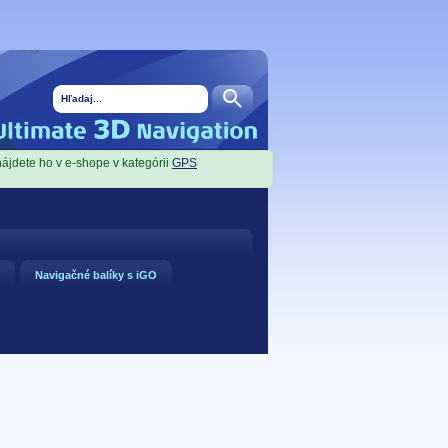
nájdete ho v e-shope v kategórii
GPS
Navigačné balíky s iGO