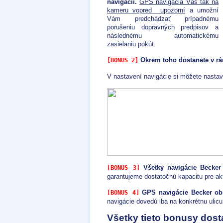
navigácii.
GPS navigácia Vás tak na
kameru vopred upozorní
a umožní
Vám predchádzať prípadnému
porušeniu dopravných predpisov a
následnému automatickému
zasielaniu pokút.
Okrem toho dostanete v rám
[BONUS 2]
V nastavení navigácie si môžete nastav
Všetky navigácie Becker 
[BONUS 3]
garantujeme dostatočnú kapacitu pre ak
GPS navigácie Becker obs
[BONUS 4]
navigácie dovedú iba na konkrétnu ulic
Všetky tieto bonusy dos