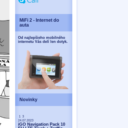
MiFi 2 - Internet do
auta
Od najlepšieho mobilného
internetu Vás delí len dotyk.
Novinky
1 3
24.07.2023
iGO Navigation Pack 10