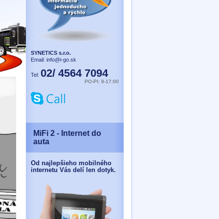
SYNETICS s.r.o.
Email:
info@i-go.sk
02/ 4564 7094
Tel:
PO-PI: 9-17:00
MiFi 2 - Internet do
auta
Od najlepšieho mobilného
internetu Vás delí len dotyk.