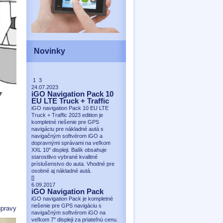
Novinky
1 3
24.07.2023
iGO Navigation Pack 10
EU LTE Truck + Traffic
iGO navigation Pack 10 EU LTE
Truck + Traffic 2023 edition je
kompletné riešenie pre GPS
navigáciu pre nákladné autá s
navigačným softvérom iGO a
dopravnými správami na veľkom
XXL 10" displeji. Balík obsahuje
starostlivo vybrané kvalitné
príslušenstvo do auta. Vhodné pre
osobné aj nákladné autá.
[
]
6.09.2017
iGO Navigation Pack
iGO navigation Pack je kompletné
riešenie pre GPS navigáciu s
pravy
navigačným softvérom iGO na
veľkom 7" displeji za priateľnú cenu.