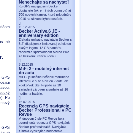
Nenechajte sa nachytať!
Ku GPS navigáciám Becker
dostanete (okrem iných bonusov) aj
700 nových kamier, ktoré pribudnú v
2016 na slovenských cestách.
[
]
pričom
15.12.2015
Becker Active.6 JE -
anniversary edition
Získajte unikátnu navigáciu Becker s
s iné
6.2" displejom z limitovanej edície so
zlatým logom, 12 GB pamäťou,
radarmi a sprievodcom Marco Polo
r.
za bezkonkurenčnú cenu!
[
]
8.12.2015
MiFi 2 - mobilný internet
do auta
MiFi 2 je ideálne riešenie mobilného
vú GPS
internetu v aute a nielen v aute, ale
ozícii
kdekoľvek Ste. Pripojte až 10
bavou,
zariadení zároveň a surfujte až 16
tický
hodín na batérie.
y). Po
[
]
16.07.2015
émiový
Recenzia GPS navigácie
Becker Professional v PC
Revue
V júnovom čísle PC Revue bola
uverejnená recenzia GPS navigácie
Becker professional.5. Navigácia
m GPS
získala vynikajúce hodnotenie.
 obsah