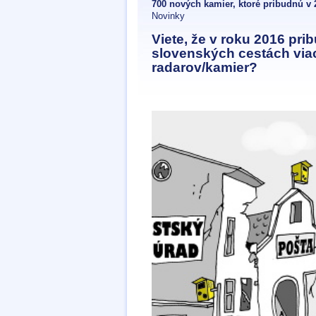
700 nových kamier, ktoré pribudnú v 
Novinky
Viete, že v roku 2016 pri
slovenských cestách via
radarov/kamier?