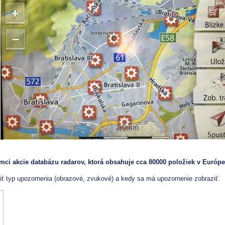
ci akcie databázu radarov, ktorá obsahuje cca 80000 položiek v Európe
iť typ upozornenia (obrazové, zvukové) a kedy sa má upozornenie zobraziť.