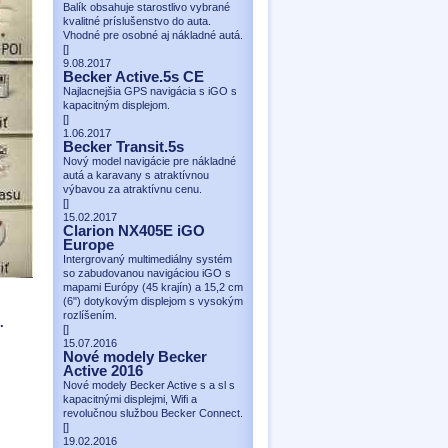
Balík obsahuje starostlivo vybrané
kvalitné príslušenstvo do auta.
Vhodné pre osobné aj nákladné autá.
[
]
9.08.2017
Becker Active.5s CE
Najlacnejšia GPS navigácia s iGO s
kapacitným displejom.
[
]
1.06.2017
Becker Transit.5s
Nový model navigácie pre nákladné
autá a karavany s atraktívnou
výbavou za atraktívnu cenu.
[
]
15.02.2017
Clarion NX405E iGO
Europe
Intergrovaný multimediálny systém
so zabudovanou navigáciou iGO s
mapami Európy (45 krajín) a 15,2 cm
(6") dotykovým displejom s vysokým
rozlíšením.
.
[
]
15.07.2016
Nové modely Becker
Active 2016
Nové modely Becker Active s a sl s
kapacitnými displejmi, Wifi a
revolučnou službou Becker Connect.
[
]
19.02.2016