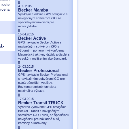
[
]
 idete
4.05.2015
určená
Becker Mamba
Vynikajúce odolné GPS navigácie s
navigačným softvérom iGO so
špeciálnymi funkciami pre
motocyklistov.
[
]
15.04.2015
Becker Active
GPS navigácie Becker Active s
u
.
navigačným softvérom iGO s
výborným pomerom výkon/cena.
Magnetický aktívny držiak a displej s
vysokým rozlíšením ako štandard.
[
]
24.03.2015
Becker Professional
GPS navigácie Becker Professional
s navigačným softvérom iGO pre
najnáročnejších vodičov.
Bezkompromisné funkcie a
maximálna výbava.
[
]
17.03.2015
Becker Transit TRUCK
Výborne vybavené GPS navigácie
Becker Transit s navigačným
softvérom iGO Truck, so špeciálnou
navigáciou pre nákladné autá,
kamióny a karavany.
[
]