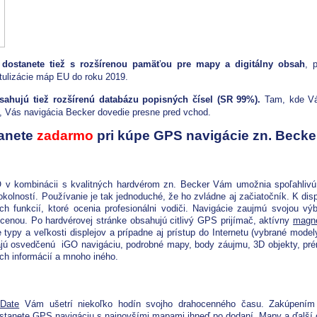
dostanete tiež s rozšírenou pamäťou pre mapy a digitálny obsah
, 
tulizácie máp EU do roku 2019.
ahujú tiež rozšírenú databázu popisných čísel (SR 99%).
Tam, kde Vá
u, Vás navigácia Becker dovedie presne pred vchod.
tanete
zadarmo
pri kúpe GPS navigácie zn. Becke
?
O v kombinácii s kvalitných hardvérom zn. Becker Vám umožnia spoľahli
kolností. Používanie je tak jednoduché, že ho zvládne aj začiatočník. K disp
ch funkcií, ktoré ocenia profesionálni vodiči. Navigácie zaujmú svojou vý
cenou. Po hardvérovej stránke obsahujú citlivý GPS prijímač, aktívny
magne
e typy a veľkosti displejov a prípadne aj prístup do Internetu (vybrané model
ajú osvedčenú iGO navigáciu, podrobné mapy, body záujmu, 3D objekty, pr
ých informácií a mnoho iného.
Date
Vám ušetrí niekoľko hodín svojho drahocenného času. Zakúpení
tanete GPS navigáciu s najnovšími mapami ihneď po dodaní. Mapy a ďalší