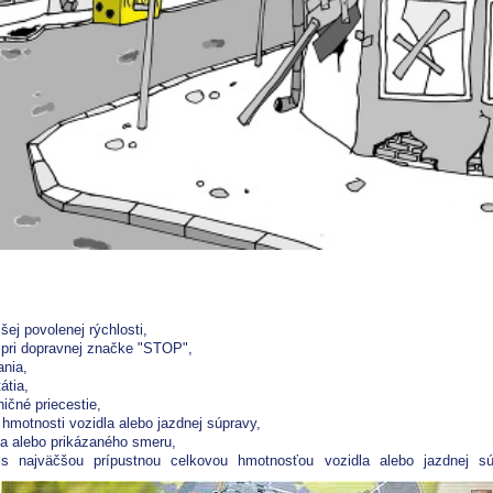
šej povolenej rýchlosti,
 pri dopravnej značke "STOP",
ania,
átia,
ičné priecestie,
hmotnosti vozidla alebo jazdnej súpravy,
ia alebo prikázaného smeru,
 s najväčšou prípustnou celkovou hmotnosťou vozidla alebo jazdnej sú