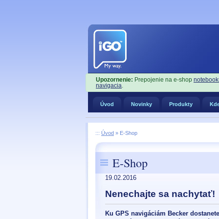
Upozornenie:
Prepojenie na e-shop
notebook
navigacia
.
Úvod
Novinky
Produkty
Kde
:::
Úvod
»
E-Shop
E-Shop
19.02.2016
Nenechajte sa nachytať!
Ku GPS navigáciám Becker dostanete