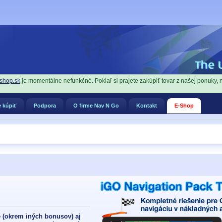
shop.sk
je momentálne nefunkčné. Pokiaľ si prajete zakúpiť tovar z našej ponuky, 
 kúpiť
Podpora
O firme Nav N Go
Kontakt
E-Shop
 (okrem iných bonusov) aj