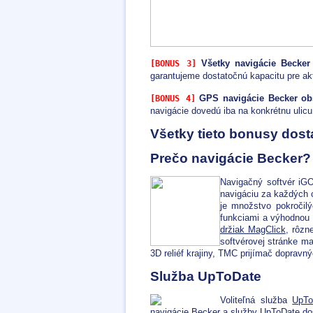
Všetky navigácie Becker 
[BONUS 3]
garantujeme dostatočnú kapacitu pre ak
GPS navigácie Becker obs
[BONUS 4]
navigácie dovedú iba na konkrétnu ulic
Všetky tieto bonusy dos
Prečo navigácie Becker
Navigačný softvér iG
navigáciu za každých o
je množstvo pokročilý
funkciami a výhodnou 
držiak MagClick
, rôzn
softvérovej stránke m
3D reliéf krajiny, TMC prijímač dopravn
Služba UpToDate
Voliteľná služba
UpTo
navigácie Becker a služby
UpToDate
dos