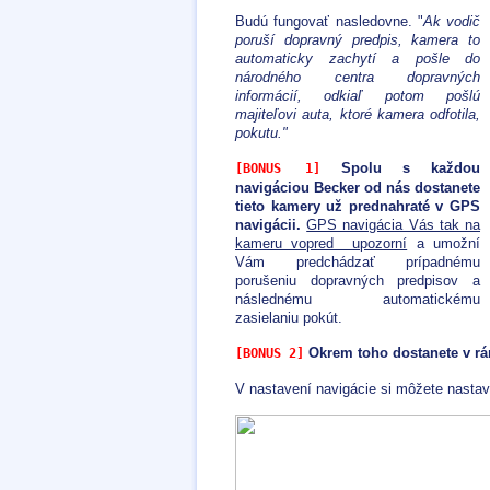
Budú fungovať nasledovne. "
Ak vodič
poruší dopravný predpis, kamera to
automaticky zachytí a pošle do
národného centra dopravných
informácií, odkiaľ potom pošlú
majiteľovi auta, ktoré kamera odfotila,
pokutu."
Spolu s každou
[BONUS 1]
navigáciou Becker od nás dostanete
tieto kamery už prednahraté v GPS
navigácii.
GPS navigácia Vás tak na
kameru vopred upozorní
a umožní
Vám predchádzať prípadnému
porušeniu dopravných predpisov a
následnému automatickému
zasielaniu pokút.
Okrem toho dostanete v rám
[BONUS 2]
V nastavení navigácie si môžete nastav