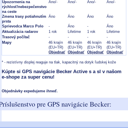
Upozornenia na
Áno/-
Áno/-
Áno/-
Áno/-
rýchlosť/nebezpečenstvo
na ceste
Zmena trasy potiahnutím
Áno
Áno
Áno
Áno
prsta
Sprievodca Marco Polo
-
Áno
-
Áno
Aktualizácia radarov
1 rok
Lifetime
1 rok
Lifetime
Trasový počítač
-
-
-
-
Mapy
46 krajín
46 krajín
46 krajín
46 krajín
(EU+TR)
(EU+TR)
(EU+TR)
(EU+TR)
Objednať
Objednať
Objednať
Objednať
* - rezistívny displej reaguje na tlak, kapacitný na dotyk ľudskej kože
Kúpte si GPS navigácie Becker Active s a sl v našom
e-shope za super cenu!
Objednávky expedujeme ihneď.
Príslušenstvo pre GPS navigácie Becker: