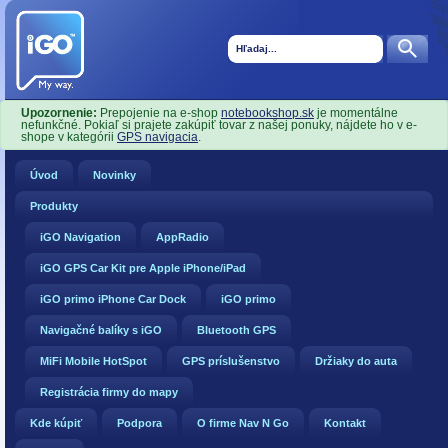
Upozornenie:
Prepojenie na e-shop
notebookshop.sk
je momentálne
nefunkčné. Pokiaľ si prajete zakúpiť tovar z našej ponuky, nájdete ho v e-
shope v kategórii
GPS navigacia
.
Úvod
Novinky
Produkty
iGO Navigation
AppRadio
iGO GPS Car Kit pre Apple iPhone/iPad
iGO primo iPhone Car Dock
iGO primo
Navigačné balíky s iGO
Bluetooth GPS
MiFi Mobile HotSpot
GPS príslušenstvo
Držiaky do auta
Registrácia firmy do mapy
Kde kúpiť
Podpora
O firme Nav N Go
Kontakt