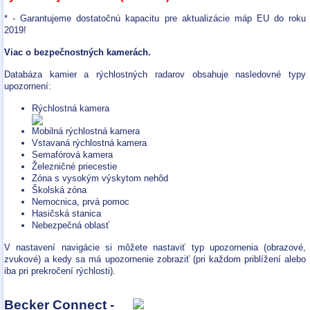
* - Garantujeme dostatočnú kapacitu pre aktualizácie máp EU do roku
2019!
Viac o bezpečnostných kamerách.
Databáza kamier a rýchlostných radarov obsahuje nasledovné typy
upozornení:
Rýchlostná kamera
Mobilná rýchlostná kamera
Vstavaná rýchlostná kamera
Semafórová kamera
Železničné priecestie
Zóna s vysokým výskytom nehôd
Školská zóna
Nemocnica, prvá pomoc
Hasičská stanica
Nebezpečná oblasť
V nastavení navigácie si môžete nastaviť typ upozornenia (obrazové,
zvukové) a kedy sa má upozornenie zobraziť (pri každom priblížení alebo
iba pri prekročení rýchlosti).
Becker Connect -