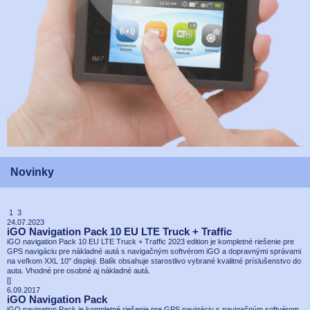
Novinky
1 3
24.07.2023
iGO Navigation Pack 10 EU LTE Truck + Traffic
iGO navigation Pack 10 EU LTE Truck + Traffic 2023 edition je kompletné riešenie pre
GPS navigáciu pre nákladné autá s navigačným softvérom iGO a dopravnými správami
na veľkom XXL 10" displeji. Balík obsahuje starostlivo vybrané kvalitné príslušenstvo do
auta. Vhodné pre osobné aj nákladné autá.
[
]
6.09.2017
iGO Navigation Pack
iGO navigation Pack je kompletné riešenie pre GPS navigáciu s navigačným softvérom