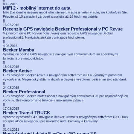
8.12.2015
MiFi 2 - mobilný internet do auta
MiFi 2 je ideálne riešenie mobilného internetu v aute a nielen v aute, ale kdekoľvek Ste.
Pripojte až 10 zariadení zároveň a surfujte až 16 hodín na batérie.
[
]
16.07.2015
Recenzia GPS navigácie Becker Professional v PC Revue
V júnovom čísle PC Revue bola uverejnená recenzia GPS navigácie Becker
professional.5. Navigácia získala vynikajúce hodnotenie.
[
]
4.05.2015
Becker Mamba
Vynikajúce odolné GPS navigácie s navigačným softvérom iGO so špeciálnymi
funkciami pre motocyklistov.
[
]
15.04.2015
Becker Active
GPS navigácie Becker Active s navigačným softvérom iGO s výborným pomerom
výkon/cena. Magnetický aktívny držiak a displej s vysokým rozlíšením ako štandard.
[
]
24.03.2015
Becker Professional
GPS navigácie Becker Professional s navigačným softvérom iGO pre najnáročnejších
vodičov. Bezkompromisné funkcie a maximálna výbava.
[
]
17.03.2015
Becker Transit TRUCK
Výborne vybavené GPS navigácie Becker Transit s navigačným softvérom iGO Truck,
so špeciálnou navigáciou pre nákladné autá, kamióny a karavany.
[
]
31.01.2013
Nové Android tablety NavOn s iGO primo 2.0