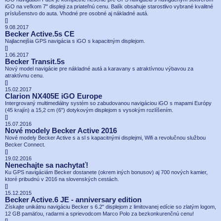
iGO na veľkom 7" displeji za priateľnú cenu. Balík obsahuje starostlivo vybrané kvalitné
príslušenstvo do auta. Vhodné pre osobné aj nákladné autá.
[
]
9.08.2017
Becker Active.5s CE
Najlacnejšia GPS navigácia s iGO s kapacitným displejom.
[
]
1.06.2017
Becker Transit.5s
Nový model navigácie pre nákladné autá a karavany s atraktívnou výbavou za
atraktívnu cenu.
[
]
15.02.2017
Clarion NX405E iGO Europe
Intergrovaný multimediálny systém so zabudovanou navigáciou iGO s mapami Európy
(45 krajín) a 15,2 cm (6") dotykovým displejom s vysokým rozlíšením.
[
]
15.07.2016
Nové modely Becker Active 2016
Nové modely Becker Active s a sl s kapacitnými displejmi, Wifi a revolučnou službou
Becker Connect.
[
]
19.02.2016
Nenechajte sa nachytať!
Ku GPS navigáciám Becker dostanete (okrem iných bonusov) aj 700 nových kamier,
ktoré pribudnú v 2016 na slovenských cestách.
[
]
15.12.2015
Becker Active.6 JE - anniversary edition
Získajte unikátnu navigáciu Becker s 6.2" displejom z limitovanej edície so zlatým logom,
12 GB pamäťou, radarmi a sprievodcom Marco Polo za bezkonkurenčnú cenu!
[
]