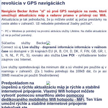
revolúcia v GPS navigáciách
Navigácie Becker Active "sl" sú prvé GPS navigácie na svete, ktoré
umožňujú aktualizáciu máp a radarov priamo v prístroji cez Wifi.
Aktualizácia je tak jednoduchá, že ju môžete urobiť aj počas prestávky na
ceste alebo v zahraničí. Už nebudete potrebovať žiadny počítač*.
* - PC s Windows je potrebný na prvotnú aktiváciu služby Lifetime. Na ďalšie aktualizácie
už nie je počítač potrebný.
Súčasťou služby Becker
Connect sú aj
Live služby
-
dopravné informácie informácie v reálnom
čase
sú dostupné v 16 krajinách EU (A, B, CH, D, DK, F, FIN, GB, GR, I,
L, N, NL, P, PL, S), rovnako ako služba
Live POI
- vyhľadávanie bodov
záujmov cez Internet.
Live služby spotrebovávajú iba minimum dát a sú vhodné pre použitie aj v
roamingu v zahraničí. (Za 1 hodinu potrebujú iba 100kB dát, čo je asi
30MB mesačne pri použití 5hodín/denne)
Predpokladom na
úspešnú a rýchlu aktualizáciu máp je rýchle a stabilné
internetové pripojenie. Vlastný Wifi hotspot môžete
vytvoriť pomocou smartfónu alebo
pomocou
dedikovaného mobilného Wifi hotspotu - MiFi
. Ten Vám
umožní rýchle a stabilné internetové pripojenie
kdekoľvek ste.