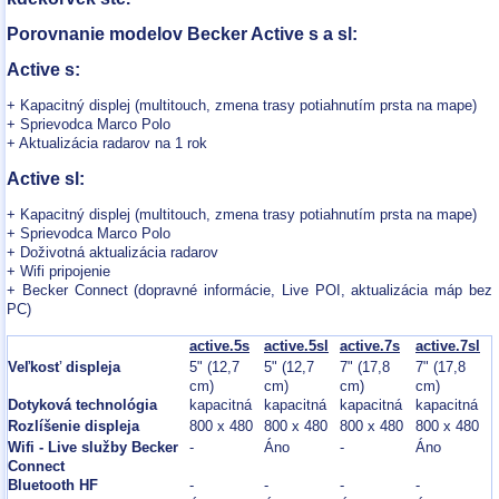
Porovnanie modelov Becker Active s a sl:
Active s:
+ Kapacitný displej (multitouch, zmena trasy potiahnutím prsta na mape)
+ Sprievodca Marco Polo
+ Aktualizácia radarov na 1 rok
Active sl:
+ Kapacitný displej (multitouch, zmena trasy potiahnutím prsta na mape)
+ Sprievodca Marco Polo
+ Doživotná aktualizácia radarov
+ Wifi pripojenie
+ Becker Connect (dopravné informácie, Live POI, aktualizácia máp bez
PC)
active.5s
active.5sl
active.7s
active.7sl
Veľkosť displeja
5" (12,7
5" (12,7
7" (17,8
7" (17,8
cm)
cm)
cm)
cm)
Dotyková technológia
kapacitná
kapacitná
kapacitná
kapacitná
Rozlíšenie displeja
800 x 480
800 x 480
800 x 480
800 x 480
Wifi - Live služby Becker
-
Áno
-
Áno
Connect
Bluetooth HF
-
-
-
-