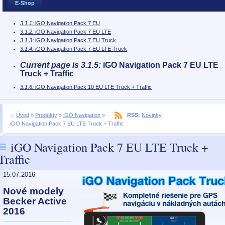
E-Shop
3.1.1:
iGO Navigation Pack 7 EU
3.1.2:
iGO Navigation Pack 7 EU LTE
3.1.3:
iGO Navigation Pack 7 EU Truck
3.1.4:
iGO Navigation Pack 7 EU LTE Truck
Current page is 3.1.5:
iGO Navigation Pack 7 EU LTE
Truck + Traffic
3.1.6:
iGO Navigation Pack 10 EU LTE Truck + Traffic
:::
Úvod
»
Produkty
»
iGO Navigation
»
RSS:
Novinky
iGO Navigation Pack 7 EU LTE Truck + Traffic
iGO Navigation Pack 7 EU LTE Truck +
Traffic
15.07.2016
Nové modely
Becker Active
2016