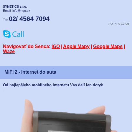
SYNETICS s.r.o.
Email:
info@i-go.sk
02/ 4564 7094
Tel:
PO-PI: 9-17:00
Navigovať do Senca:
iGO
|
Apple Mapy
|
Google Maps
|
Waze
MiFi 2 - Internet do auta
Od najlepšieho mobilného internetu Vás delí len dotyk.