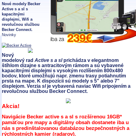
Nové modely Becker
Active s a sl s
kapacitnými
displejmi, Wifi a
revolučnou službou
Becker Connect.
Novinky
Nový
modelový rad
Active s a sl
prichádza v elegantnom
štíhlom dizajne s antracitovým rámom a sú vybavené
kapacitnými displejmi s vysokým rozlíšením 800x480
bodov, ktoré umožňujú napr. zmenu trasy potiahnutím
prsta na mape. K dispozícii sú modely s 5" alebo 7"
displejom. Verzia
sl
je vybavená naviac Wifi pripojením a
revolučnou službou Becker Connect.
Akcia!
Navigácie Becker active s a sl s rozšírenou
16GB
*
pamäťou pre mapy a digitálny obsah dostanete iba u
nás s predinštalovanou databázou bezpečnostných a
rýchlostných kamier (radarov).