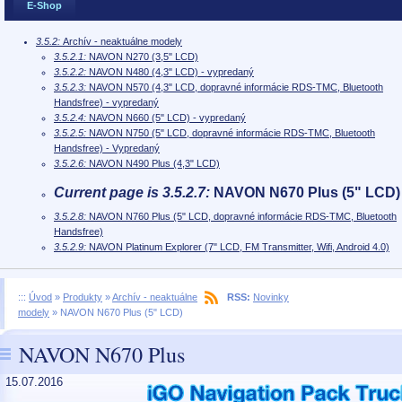
E-Shop
3.5.2:
Archív - neaktuálne modely
3.5.2.1:
NAVON N270 (3,5" LCD)
3.5.2.2:
NAVON N480 (4,3" LCD) - vypredaný
3.5.2.3:
NAVON N570 (4,3" LCD, dopravné informácie RDS-TMC, Bluetooth
Handsfree) - vypredaný
3.5.2.4:
NAVON N660 (5" LCD) - vypredaný
3.5.2.5:
NAVON N750 (5" LCD, dopravné informácie RDS-TMC, Bluetooth
Handsfree) - Vypredaný
3.5.2.6:
NAVON N490 Plus (4,3" LCD)
Current page is 3.5.2.7:
NAVON N670 Plus (5" LCD)
3.5.2.8:
NAVON N760 Plus (5" LCD, dopravné informácie RDS-TMC, Bluetooth
Handsfree)
3.5.2.9:
NAVON Platinum Explorer (7" LCD, FM Transmitter, Wifi, Android 4.0)
:::
Úvod
»
Produkty
»
Archív - neaktuálne
RSS:
Novinky
modely
»
NAVON N670 Plus (5" LCD)
NAVON N670 Plus
15.07.2016