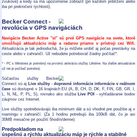
zvukové) a kedy sa má upozornenie zobraziť (pri každom priblížení alebo
iba pri prekročení rýchlosti).
Becker Connect -
revolúcia v GPS navigáciách
Navigácie Becker Active "sl" sú prvé GPS navigácie na svete, ktoré
umožňujú aktualizáciu máp a radarov priamo v prístroji cez Wifi.
Aktualizácia je tak jednoduchá, že ju môžete urobiť aj počas prestávky na
ceste alebo v zahraničí. Už nebudete potrebovať žiadny počítač*.
* - PC s Windows je potrebný na prvotnú aktiváciu služby Lifetime. Na ďalšie aktualizácie
už nie je počítač potrebný.
Súčasťou služby Becker
Connect sú aj
Live služby
-
dopravné informácie informácie v reálnom
čase
sú dostupné v 16 krajinách EU (A, B, CH, D, DK, F, FIN, GB, GR, I,
L, N, NL, P, PL, S), rovnako ako služba
Live POI
- vyhľadávanie bodov
záujmov cez Internet.
Live služby spotrebovávajú iba minimum dát a sú vhodné pre použitie aj v
roamingu v zahraničí. (Za 1 hodinu potrebujú iba 100kB dát, čo je asi
30MB mesačne pri použití 5hodín/denne)
Predpokladom na
úspešnú a rýchlu aktualizáciu máp je rýchle a stabilné