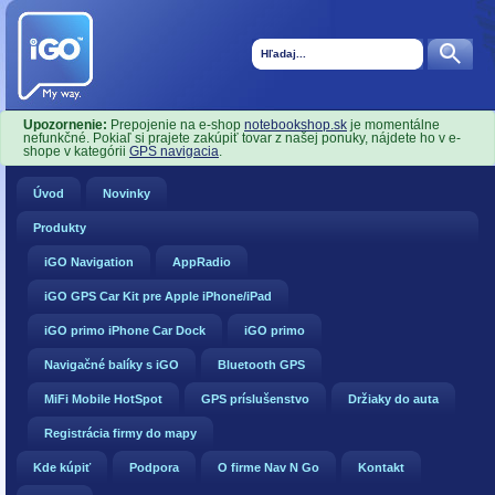
Upozornenie:
Prepojenie na e-shop
notebookshop.sk
je momentálne
nefunkčné. Pokiaľ si prajete zakúpiť tovar z našej ponuky, nájdete ho v e-
shope v kategórii
GPS navigacia
.
Úvod
Novinky
Produkty
iGO Navigation
AppRadio
iGO GPS Car Kit pre Apple iPhone/iPad
iGO primo iPhone Car Dock
iGO primo
Navigačné balíky s iGO
Bluetooth GPS
MiFi Mobile HotSpot
GPS príslušenstvo
Držiaky do auta
Registrácia firmy do mapy
Kde kúpiť
Podpora
O firme Nav N Go
Kontakt