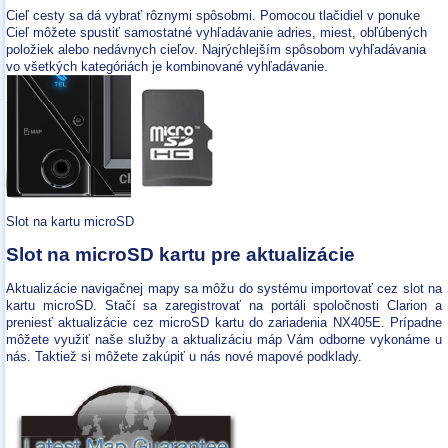
Cieľ cesty sa dá vybrať rôznymi spôsobmi. Pomocou tlačidiel v ponuke
Cieľ môžete spustiť samostatné vyhľadávanie adries, miest, obľúbených
položiek alebo nedávnych cieľov. Najrýchlejším spôsobom vyhľadávania
vo všetkých kategóriách je kombinované vyhľadávanie.
Slot na kartu microSD
Slot na microSD kartu pre aktualizácie
Aktualizácie navigačnej mapy sa môžu do systému importovať cez slot na
kartu microSD. Stačí sa zaregistrovať na portáli spoločnosti Clarion a
preniesť aktualizácie cez microSD kartu do zariadenia NX405E. Prípadne
môžete využiť naše služby a aktualizáciu máp Vám odborne vykonáme u
nás. Taktiež si môžete zakúpiť u nás nové mapové podklady.