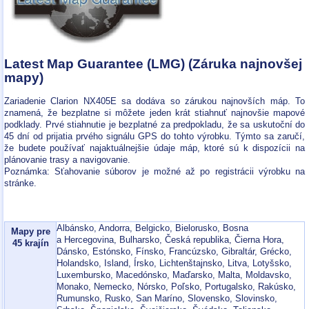
Latest Map Guarantee (LMG) (Záruka najnovšej
mapy)
Zariadenie Clarion NX405E sa dodáva so zárukou najnovších máp. To
znamená, že bezplatne si môžete jeden krát stiahnuť najnovšie mapové
podklady. Prvé stiahnutie je bezplatné za predpokladu, že sa uskutoční do
45 dní od prijatia prvého signálu GPS do tohto výrobku. Týmto sa zaručí,
že budete používať najaktuálnejšie údaje máp, ktoré sú k dispozícii na
plánovanie trasy a navigovanie.
Poznámka: Sťahovanie súborov je možné až po registrácii výrobku na
stránke.
Albánsko, Andorra, Belgicko, Bielorusko, Bosna
Mapy pre
a Hercegovina, Bulharsko, Česká republika, Čierna Hora,
45 krajín
Dánsko, Estónsko, Fínsko, Francúzsko, Gibraltár, Grécko,
Holandsko, Island, Írsko, Lichtenštajnsko, Litva, Lotyšsko,
Luxembursko, Macedónsko, Maďarsko, Malta, Moldavsko,
Monako, Nemecko, Nórsko, Poľsko, Portugalsko, Rakúsko,
Rumunsko, Rusko, San Maríno, Slovensko, Slovinsko,