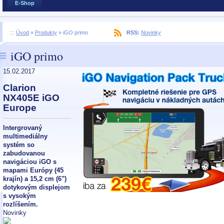
E-Shop
:::
Úvod
»
Produkty
»
iGO primo
RSS:
Novinky
iGO primo
15.02.2017
Clarion
NX405E iGO
Europe
Intergrovaný
multimediálny
systém so
zabudovanou
navigáciou iGO s
mapami Európy (45
krajín) a 15,2 cm (6")
dotykovým displejom
s vysokým
rozlíšením.
Novinky