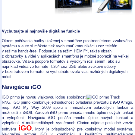
Vychutnajte si najnovšie digitálne funkcie
Okrem počúvania hudby uloženej v smartfóne prostredníctvom zvukového
systému v aute si môžete tiež vychutnať komunikáciu cez telefón
v režime hands-free. Podporuje sa režim HDMI™, takže obsah
z obrazovky a videí v aplikáciách smartfónu je možné zobraziť na veľkej
obrazovke. Vďaka podpore formátov s vysokým rozlíšením, ako sú
napríklad videá vo formáte H.264 cez USB alebo zvukové súbory
v bezstratovom formáte, si vychutnáte oveľa viac rozličných digitálnych
médií.
Navigácia iGO
iGO primo je novou vlajkovou loďou spoločnosti
NNG. iGO primo kombinuje jednoduchosť ovládania prevzatú z iGO Amigo,
resp. iGO My Way 2009 spolu s množstvom pokročilých funkcií a
možností z iGO8. Zároveň iGO primo prináša mnoho úplne nových funkcií
a vylepšení. Navigácia iGO prináša mnoho úplne nových funkcií a
vylepšení. V multimediálnych systémoch Clarion nájdete posledné verzie
iGO
softvéru
, ktorý je prispôsobený pre konkrétny model systému.
Navigačný softvér iGO v kombinácii s kvalitným multimediálnym