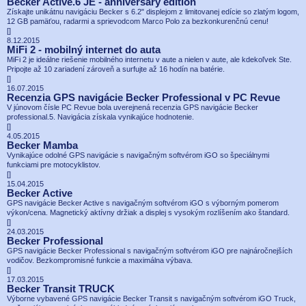
Becker Active.6 JE - anniversary edition
Získajte unikátnu navigáciu Becker s 6.2" displejom z limitovanej edície so zlatým logom,
12 GB pamäťou, radarmi a sprievodcom Marco Polo za bezkonkurenčnú cenu!
[
]
8.12.2015
MiFi 2 - mobilný internet do auta
MiFi 2 je ideálne riešenie mobilného internetu v aute a nielen v aute, ale kdekoľvek Ste.
Pripojte až 10 zariadení zároveň a surfujte až 16 hodín na batérie.
[
]
16.07.2015
Recenzia GPS navigácie Becker Professional v PC Revue
V júnovom čísle PC Revue bola uverejnená recenzia GPS navigácie Becker
professional.5. Navigácia získala vynikajúce hodnotenie.
[
]
4.05.2015
Becker Mamba
Vynikajúce odolné GPS navigácie s navigačným softvérom iGO so špeciálnymi
funkciami pre motocyklistov.
[
]
15.04.2015
Becker Active
GPS navigácie Becker Active s navigačným softvérom iGO s výborným pomerom
výkon/cena. Magnetický aktívny držiak a displej s vysokým rozlíšením ako štandard.
[
]
24.03.2015
Becker Professional
GPS navigácie Becker Professional s navigačným softvérom iGO pre najnáročnejších
vodičov. Bezkompromisné funkcie a maximálna výbava.
[
]
17.03.2015
Becker Transit TRUCK
Výborne vybavené GPS navigácie Becker Transit s navigačným softvérom iGO Truck,