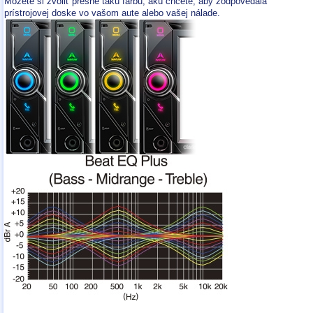
Môžete si zvoliť presne takú farbu, akú chcete, aby zodpovedala
prístrojovej doske vo vašom aute alebo vašej nálade.