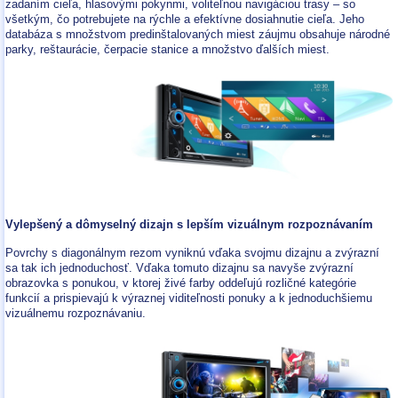
zadaním cieľa, hlasovými pokynmi, voliteľnou navigáciou trasy – so
všetkým, čo potrebujete na rýchle a efektívne dosiahnutie cieľa. Jeho
databáza s množstvom predinštalovaných miest záujmu obsahuje národné
parky, reštaurácie, čerpacie stanice a množstvo ďalších miest.
Vylepšený a dômyselný dizajn s lepším vizuálnym rozpoznávaním
Povrchy s diagonálnym rezom vyniknú vďaka svojmu dizajnu a zvýrazní
sa tak ich jednoduchosť. Vďaka tomuto dizajnu sa navyše zvýrazní
obrazovka s ponukou, v ktorej živé farby oddeľujú rozličné kategórie
funkcií a prispievajú k výraznej viditeľnosti ponuky a k jednoduchšiemu
vizuálnemu rozpoznávaniu.