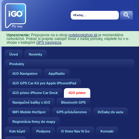
Upozornenie:
Prepojenie na e-shop
notebookshop.sk
je momentálne
nefunkčné. Pokiaľ si prajete zakúpiť tovar z našej ponuky, nájdete ho v e-
shope v kategórii
GPS navigacia
.
Úvod
Novinky
Produkty
iGO Navigation
AppRadio
iGO GPS Car Kit pre Apple iPhone/iPad
iGO primo iPhone Car Dock
iGO primo
Navigačné balíky s iGO
Bluetooth GPS
MiFi Mobile HotSpot
GPS príslušenstvo
Držiaky do auta
Registrácia firmy do mapy
Kde kúpiť
Podpora
O firme Nav N Go
Kontakt