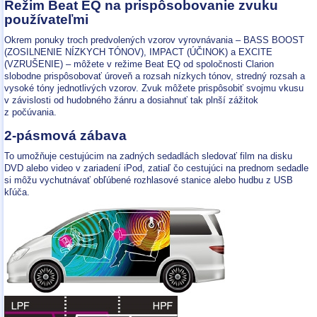
Režim Beat EQ na prispôsobovanie zvuku
používateľmi
Okrem ponuky troch predvolených vzorov vyrovnávania – BASS BOOST
(ZOSILNENIE NÍZKYCH TÓNOV), IMPACT (ÚČINOK) a EXCITE
(VZRUŠENIE) – môžete v režime Beat EQ od spoločnosti Clarion
slobodne prispôsobovať úroveň a rozsah nízkych tónov, stredný rozsah a
vysoké tóny jednotlivých vzorov. Zvuk môžete prispôsobiť svojmu vkusu
v závislosti od hudobného žánru a dosiahnuť tak plnší zážitok
z počúvania.
2-pásmová zábava
To umožňuje cestujúcim na zadných sedadlách sledovať film na disku
DVD alebo video v zariadení iPod, zatiaľ čo cestujúci na prednom sedadle
si môžu vychutnávať obľúbené rozhlasové stanice alebo hudbu z USB
kľúča.