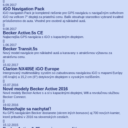
[
]
6.09.2017
iGO Navigation Pack
iGO navigation Pack je kompletné riešenie pre GPS navigáciu s navigačným softvérom
iGO na veľkom 7" displeji za priateľnú cenu. Balík obsahuje starostlivo vybrané kvalitné
príslušenstvo do auta. Vhodné pre osobné aj nákladné autá.
[
]
9.08.2017
Becker Active.5s CE
Najlacnejšia GPS navigácia s iGO s kapacitným displejom.
[
]
1.06.2017
Becker Transit.5s
Nový model navigácie pre nákladné autá a karavany s atraktívnou výbavou za
atraktívnu cenu.
[
]
15.02.2017
Clarion NX405E iGO Europe
Intergrovaný multimediálny systém so zabudovanou navigáciou iGO s mapami Európy
(45 krajín) a 15,2 cm (6") dotykovým displejom s vysokým rozlíšením.
[
]
15.07.2016
Nové modely Becker Active 2016
Nové modely Becker Active s a sl s kapacitnými displejmi, Wifi a revolučnou službou
Becker Connect.
[
]
19.02.2016
Nenechajte sa nachytať!
Ku GPS navigáciám Becker dostanete (okrem iných bonusov) aj 700 nových kamier,
ktoré pribudnú v 2016 na slovenských cestách.
[
]
15.12.2015