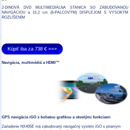
2-DINOVÁ DVD MULTIMEDIÁLNA STANICA SO ZABUDOVANOU
NAVIGÁCIOU a 15,2 cm (6-PALCOVÝM) DISPLEJOM S VYSOKÝM
ROZLÍŠENÍM
Kúpiť iba za 738 € >>>
Navigácia, multimédiá a HDMI™
GPS navigácia iGO s bohatou grafikou a skvelými funkciami
Zariadenie NX405E má zabudovaný navigačný systém iGO s priamym