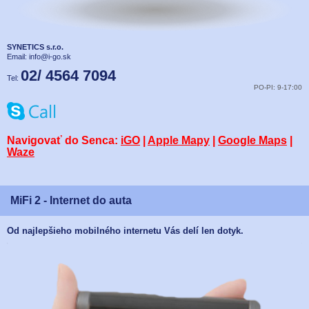
SYNETICS s.r.o.
Email:
info@i-go.sk
02/ 4564 7094
Tel:
PO-PI: 9-17:00
Navigovať do Senca:
iGO
|
Apple Mapy
|
Google Maps
|
Waze
MiFi 2 - Internet do auta
Od najlepšieho mobilného internetu Vás delí len dotyk.