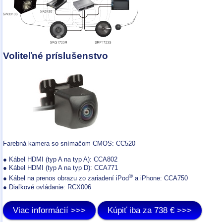
Voliteľné príslušenstvo
Farebná kamera so snímačom CMOS: CC520
● Kábel HDMI (typ A na typ A): CCA802
● Kábel HDMI (typ A na typ D): CCA771
®
● Kábel na prenos obrazu zo zariadení iPod
a iPhone: CCA750
● Diaľkové ovládanie: RCX006
Viac informácií >>>
Kúpiť iba za 738 € >>>