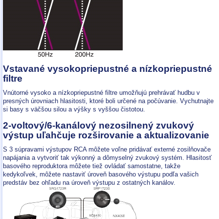
Vstavané vysokopriepustné a nízkopriepustné
filtre
Vnútorné vysoko a nízkopriepustné filtre umožňujú prehrávať hudbu v
presných úrovniach hlasitosti, ktoré boli určené na počúvanie. Vychutnajte
si basy s väčšou silou a výšky s vyššou čistotou.
2-voltový/6-kanálový nezosilnený zvukový
výstup uľahčuje rozširovanie a aktualizovanie
S 3 súpravami výstupov RCA môžete voľne pridávať externé zosilňovače
napájania a vytvoriť tak výkonný a dômyselný zvukový systém. Hlasitosť
basového reproduktora môžete tiež ovládať samostatne, takže
kedykoľvek, môžete nastaviť úroveň basového výstupu podľa vašich
predstáv bez ohľadu na úroveň výstupu z ostatných kanálov.