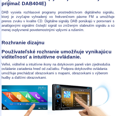
prijímač DAB404E)
DAB vysiela rozhlasové programy prostredníctvom digitálneho signálu,
ktorý je zvyčajne vyhradený vo frekvenčnom pásme FM a umožňuje
prenos zvuku v kvalite CD. Digitálne signály DAB ponúkajú v porovnaní s
analógovými signálmi čistejší signál so zníženým slabnutím signálu a sú
menej ovplyvnené poveternostnými vplyvmi a rušením.
Rozhranie dizajnu
Používateľské rozhranie umožňuje vynikajúcu
viditeľnosť a intuitívne ovládanie.
Veľké, viditeľné a intuitívne ikony na dotykovom paneli vám zjednodušia
ovládanie zariadenia hneď od začiatku. Podpora dotykového ovládania
umožňuje prechádzať obrazovkami s mapami, obrazovkami s výberom
hudby a ďalšími obrazovkami.