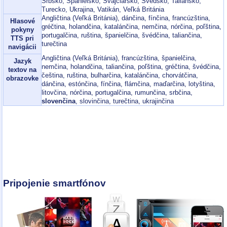
Srbsko, Španielsko, Švajčiarsko, Švédsko, Taliansko,
Turecko, Ukrajina, Vatikán, Veľká Británia
Angličtina (Veľká Británia), dánčina, fínčina, francúzština,
Hlasové
gréčtina, holandčina, katalánčina, nemčina, nórčina, poľština,
pokyny
portugalčina, ruština, španielčina, švédčina, taliančina,
TTS pri
turečtina
navigácii
Angličtina (Veľká Británia), francúzština, španielčina,
Jazyk
nemčina, holandčina, taliančina, poľština, gréčtina, švédčina,
textov na
čeština, ruština, bulharčina, katalánčina, chorvátčina,
obrazovke
dánčina, estónčina, fínčina, flámčina, maďarčina, lotyština,
litovčina, nórčina, portugalčina, rumunčina, srbčina,
slovenčina
, slovinčina, turečtina, ukrajinčina
Pripojenie smartfónov