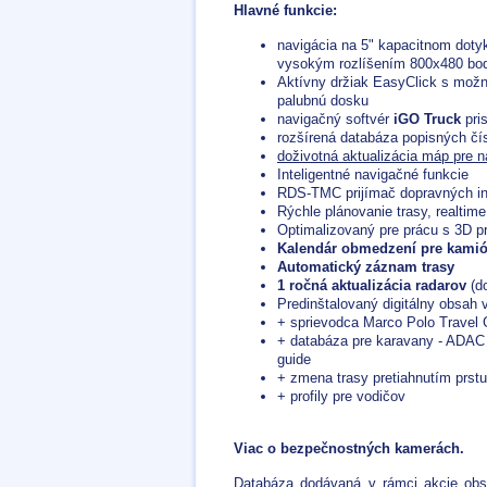
Hlavné funkcie:
navigácia na 5" kapacitnom doty
vysokým rozlíšením 800x480 bo
Aktívny držiak EasyClick s možn
palubnú dosku
navigačný softvér
iGO Truck
pri
rozšírená databáza popisných čí
doživotná aktualizácia máp pre n
Inteligentné navigačné funkcie
RDS-TMC prijímač dopravných i
Rýchle plánovanie trasy, realtime
Optimalizovaný pre prácu s 3D p
Kalendár obmedzení pre kamión
Automatický záznam trasy
1 ročná aktualizácia radarov
(d
Predinštalovaný digitálny obsah
+ sprievodca Marco Polo Travel 
+ databáza pre karavany - ADAC
guide
+ zmena trasy pretiahnutím prst
+ profily pre vodičov
Viac o bezpečnostných kamerách.
Databáza dodávaná v rámci akcie obs