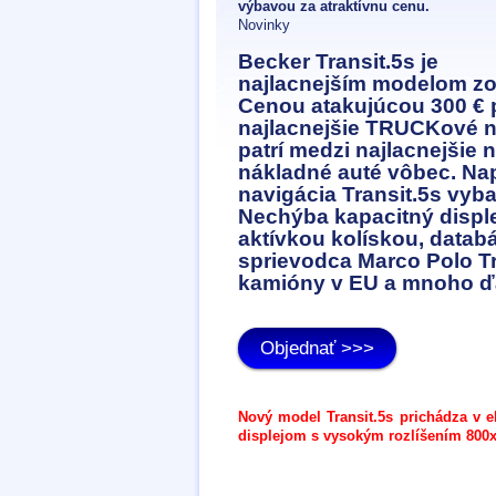
výbavou za atraktívnu cenu.
Novinky
Becker Transit.5s je
najlacnejším modelom zo 
Cenou atakujúcou 300 € p
najlacnejšie TRUCKové n
patrí medzi najlacnejšie 
nákladné auté vôbec. Nap
navigácia Transit.5s vyb
Nechýba kapacitný disple
aktívkou kolískou, datab
sprievodca Marco Polo T
kamióny v EU a mnoho ďal
Objednať >>>
Nový model Transit.5s prichádza v 
displejom s vysokým rozlíšením 800x