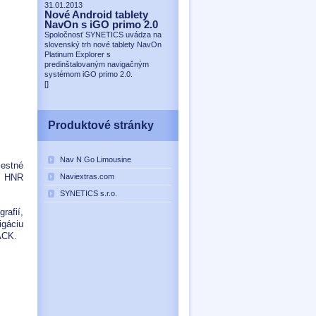
31.01.2013
Nové Android tablety
NavOn s iGO primo 2.0
Spoločnosť SYNETICS uvádza na
slovenský trh nové tablety NavOn
Platinum Explorer s
predinštalovaným navigačným
systémom iGO primo 2.0.
[
]
Produktové stránky
Nav N Go Limousine
estné
, HNR
Naviextras.com
SYNETICS s.r.o.
rafií,
igáciu
BACK.