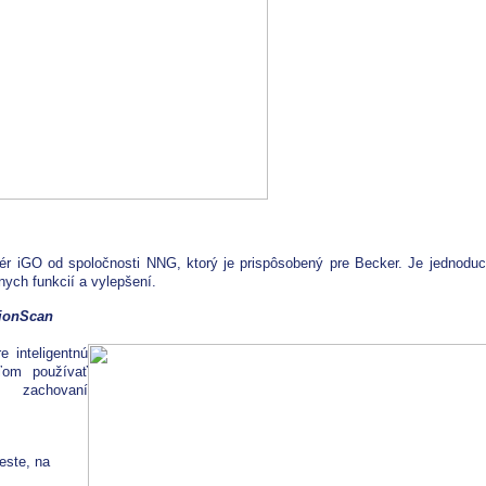
vér iGO od spoločnosti NNG, ktorý je prispôsobený pre Becker. Je jednodu
nych funkcií a vylepšení.
tionScan
e inteligentnú
eľom používať
i zachovaní
este, na