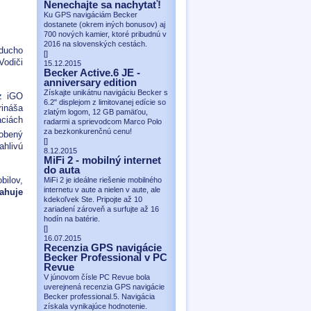
Nenechajte sa nachytať!
Ku GPS navigáciám Becker
dostanete (okrem iných bonusov) aj
700 nových kamier, ktoré pribudnú v
2016 na slovenských cestách.
oducho
[
]
Vodiči
15.12.2015
Becker Active.6 JE -
anniversary edition
Získajte unikátnu navigáciu Becker s
 z iGO
6.2" displejom z limitovanej edície so
rináša
zlatým logom, 12 GB pamäťou,
áciách
radarmi a sprievodcom Marco Polo
za bezkonkurenčnú cenu!
sobený
[
]
ahlivú
8.12.2015
MiFi 2 - mobilný internet
do auta
bilov,
MiFi 2 je ideálne riešenie mobilného
internetu v aute a nielen v aute, ale
sahuje
kdekoľvek Ste. Pripojte až 10
zariadení zároveň a surfujte až 16
hodín na batérie.
[
]
16.07.2015
Recenzia GPS navigácie
Becker Professional v PC
Revue
V júnovom čísle PC Revue bola
uverejnená recenzia GPS navigácie
Becker professional.5. Navigácia
získala vynikajúce hodnotenie.