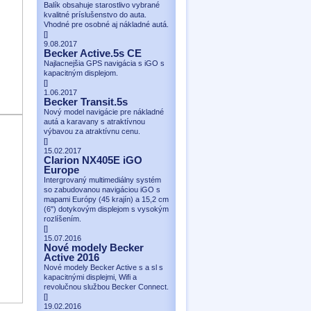
Balík obsahuje starostlivo vybrané
kvalitné príslušenstvo do auta.
Vhodné pre osobné aj nákladné autá.
[
]
9.08.2017
Becker Active.5s CE
Najlacnejšia GPS navigácia s iGO s
kapacitným displejom.
[
]
1.06.2017
Becker Transit.5s
Nový model navigácie pre nákladné
autá a karavany s atraktívnou
výbavou za atraktívnu cenu.
[
]
15.02.2017
Clarion NX405E iGO
Europe
Intergrovaný multimediálny systém
so zabudovanou navigáciou iGO s
mapami Európy (45 krajín) a 15,2 cm
(6") dotykovým displejom s vysokým
rozlíšením.
[
]
15.07.2016
Nové modely Becker
Active 2016
Nové modely Becker Active s a sl s
kapacitnými displejmi, Wifi a
revolučnou službou Becker Connect.
[
]
19.02.2016