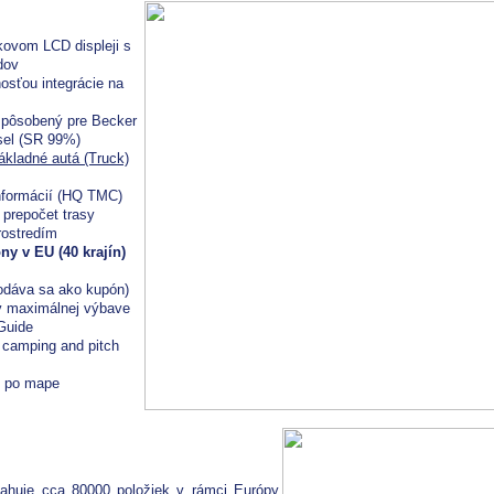
kovom LCD displeji s
dov
osťou integrácie na
spôsobený pre Becker
sel (SR 99%)
ákladné autá (Truck)
nformácií (HQ TMC)
 prepočet trasy
rostredím
y v EU (40 krajín)
odáva sa ako kupón)
 v maximálnej výbave
Guide
 camping and pitch
u po mape
ahuje cca 80000 položiek v rámci Európy.