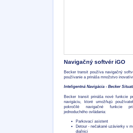
Navigačný softvér iGO
Becker transit používa navigačný soft
používanie a prináša množstvo inovatív
Inteligentná Navigácia - Becker Situa
Becker transit prináša nové funkcie pr
navigáciu, ktoré umožňujú používat
pokročilé navigačné funkcie pr
jednoduchého ovládania:
Parkovací asistent
Detour - nečakané uzávierky v m
diaľnici