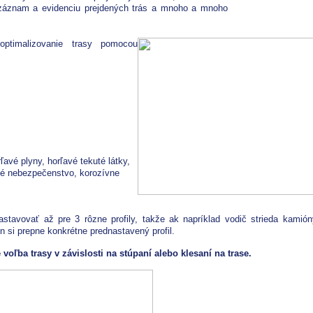
, záznam a evidenciu prejdených trás a mnoho a mnoho
ptimalizovanie trasy pomocou
ľavé plyny, horľavé tekuté látky,
ické nebezpečenstvo, korozívne
astavovať až pre 3 rôzne profily, takže ak napríklad vodič strieda kamión
 si prepne konkrétne prednastavený profil.
e voľba trasy v závislosti na stúpaní alebo klesaní na trase.