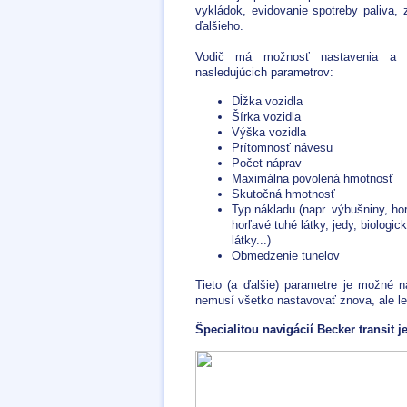
vykládok, evidovanie spotreby paliva
ďalšieho.
Vodič má možnosť nastavenia a o
nasledujúcich parametrov:
Dĺžka vozidla
Šírka vozidla
Výška vozidla
Prítomnosť návesu
Počet náprav
Maximálna povolená hmotnosť
Skutočná hmotnosť
Typ nákladu (napr. výbušniny, hor
horľavé tuhé látky, jedy, biolog
látky...)
Obmedzenie tunelov
Tieto (a ďalšie) parametre je možné n
nemusí všetko nastavovať znova, ale len
Špecialitou navigácií Becker transit j