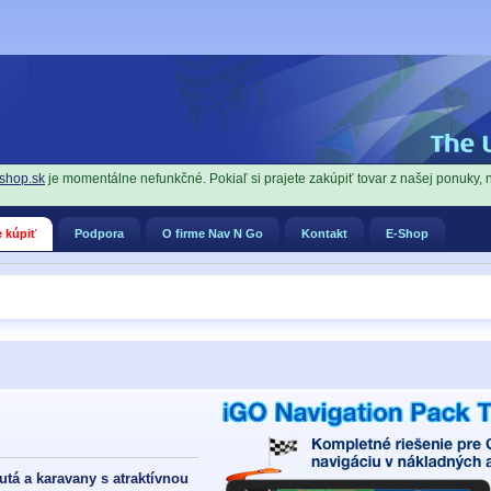
shop.sk
je momentálne nefunkčné. Pokiaľ si prajete zakúpiť tovar z našej ponuky, 
 kúpiť
Podpora
O firme Nav N Go
Kontakt
E-Shop
tá a karavany s atraktívnou