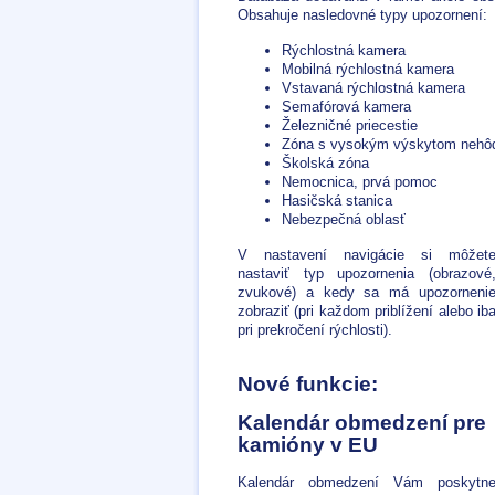
Obsahuje nasledovné typy upozornení:
Rýchlostná kamera
Mobilná rýchlostná kamera
Vstavaná rýchlostná kamera
Semafórová kamera
Železničné priecestie
Zóna s vysokým výskytom nehô
Školská zóna
Nemocnica, prvá pomoc
Hasičská stanica
Nebezpečná oblasť
V nastavení navigácie si môžet
nastaviť typ upozornenia (obrazové
zvukové) a kedy sa má upozorneni
zobraziť (pri každom priblížení alebo ib
pri prekročení rýchlosti).
Nové funkcie:
Kalendár obmedzení pre
kamióny v EU
Kalendár obmedzení Vám poskytn