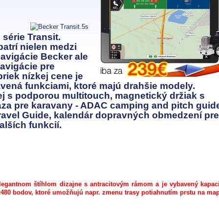
série Transit.
atrí nielen medzi
avigácie Becker ale
navigácie pre
riek nízkej cene je
avená funkciami, ktoré majú drahšie modely.
j s podporou multitouch, magnetický držiak s
áza pre karavany - ADAC camping and pitch guid
ravel Guide, kalendár dopravných obmedzení pre
ších funkcií.
elegantnom štíhlom dizajne s antracitovým rámom a je vybavený kapac
480 bodov, ktoré umožňujú napr. zmenu trasy potiahnutím prstu na map