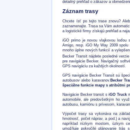
detailný prehľad o zákazov a obmedzeni
Záznam trasy
Chcete ísť po tejto trase znovu? Aleb
zaznamenajte. Trasa sa Vám automaticky
a logistické firmy získajú prehľad a na
iGO primo je novou vlajkovou loďou 
Amigo, resp. iGO My Way 2009 spolu s
mnoho úplne nových funkcií a vylepšen
Becker Transit nájdete posledné verzie
pre navigácie Becker. Navigačný soft
GPS navigáciu za každých okolností.
GPS navigácie Becker Transit sú špeci
autobusov alebo karavanov.
Becker Tra
špeciálne funkcie mapy s atribútmi p
Navigácie Becker transit s
iGO Truck
m
automobile, ale predovšetkým ho využi
autobusu, kamiónu s prívesom, karavan
Výpočet trasy sa vykonáva na základ
hmotnosť, počet náprav, a pod.) a navi
napríklad nízkym mostom, úzkym ce
umožňuje pokročilé plánovanie trás