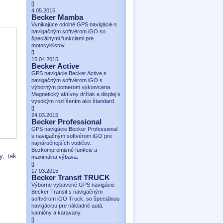
[
]
4.05.2015
Becker Mamba
Vynikajúce odolné GPS navigácie s
navigačným softvérom iGO so
špeciálnymi funkciami pre
motocyklistov.
[
]
15.04.2015
Becker Active
GPS navigácie Becker Active s
navigačným softvérom iGO s
výborným pomerom výkon/cena.
Magnetický aktívny držiak a displej s
vysokým rozlíšením ako štandard.
[
]
24.03.2015
Becker Professional
GPS navigácie Becker Professional
s navigačným softvérom iGO pre
najnáročnejších vodičov.
Bezkompromisné funkcie a
y, tak
maximálna výbava.
[
]
17.03.2015
Becker Transit TRUCK
Výborne vybavené GPS navigácie
Becker Transit s navigačným
softvérom iGO Truck, so špeciálnou
navigáciou pre nákladné autá,
kamióny a karavany.
[
]