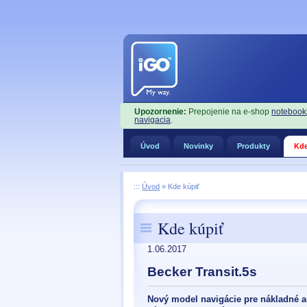
Upozornenie:
Prepojenie na e-shop
notebook
navigacia
.
Úvod
Novinky
Produkty
Kde
:::
Úvod
»
Kde kúpiť
Kde kúpiť
1.06.2017
Becker Transit.5s
Nový model navigácie pre nákladné au