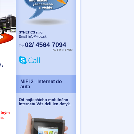
SYNETICS s.r.o.
Email:
info@i-go.sk
02/ 4564 7094
Tel:
PO-PI: 9-17:00
e,
MiFi 2 - Internet do
auta
Od najlepšieho mobilného
internetu Vás delí len dotyk.
itným
e.