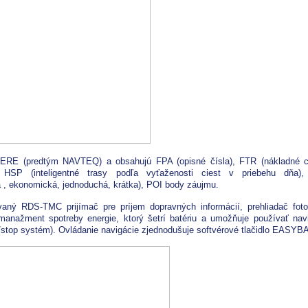
HERE (predtým NAVTEQ) a obsahujú FPA (opisné čísla), FTR (nákladné c
), HSP (inteligentné trasy podľa vyťaženosti ciest v priebehu dňa)
a , ekonomická, jednoduchá, krátka), POI body záujmu.
vaný RDS-TMC prijímač pre príjem dopravných informácií, prehliadač fotog
nažment spotreby energie, ktorý šetrí batériu a umožňuje používať nav
art/stop systém). Ovládanie navigácie zjednodušuje softvérové tlačidlo EASY