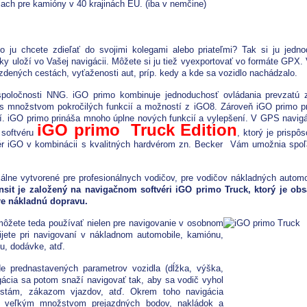
ach pre kamióny v 40 krajinách EU. (iba v nemčine)
o ju chcete zdieľať do svojimi kolegami alebo priateľmi? Tak si ju jedn
 uloží vo Vašej navigácii. Môžete si ju tiež vyexportovať vo formáte GPX. 
jazdených cestách, vyťaženosti aut, príp. kedy a kde sa vozidlo nachádzalo.
spoločnosti NNG. iGO primo kombinuje jednoduchosť ovládania prevzatú
 množstvom pokročilých funkcií a možností z iGO8. Zároveň iGO primo p
í. iGO primo prináša mnoho úplne nových funkcií a vylepšení. V GPS navig
iGO primo Truck Edition
 softvéru
, ktorý je prispô
vér iGO v kombinácii s kvalitných hardvérom zn. Becker Vám umožnia spoľ
álne vytvorené pre profesionálnych vodičov, pre vodičov nákladných automo
nsit je založený na navigačnom softvéri iGO primo Truck, ktorý je ob
re nákladnú dopravu.
ôžete teda používať nielen pre navigovanie v osobnom
jete pri navigovaní v nákladnom automobile, kamiónu,
u, dodávke, atď.
e prednastavených parametrov vozidla (dĺžka, výška,
gácia sa potom snaží navigovať tak, aby sa vodič vyhol
stám, zákazom vjazdov, atď. Okrem toho navigácia
 s veľkým množstvom prejazdných bodov, nakládok a