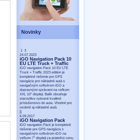
Novinky
1 3
24.07.2023
iGO Navigation Pack 10
EU LTE Truck + Traffic
iGO navigation Pack 10 EU LTE
Truck + Traffic 2023 edition je
kompletné riešenie pre GPS
navigáciu pre nákladné autá s
navigačným softvérom iGO a
dopravnými správami na veľkom
XXL 10" displeji. Balík obsahuje
starostlivo vybrané kvalitné
príslušenstvo do auta. Vhodné pre
osobné aj nákladné autá.
[
]
6.09.2017
iGO Navigation Pack
iGO navigation Pack je kompletné
riešenie pre GPS navigáciu s
navigačným softvérom iGO na
veľkom 7" displeji za priateľnú cenu.