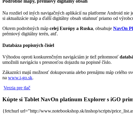
Podrobné mapy, prémiový digitálny obsah
Na rozdiel od iných navigačných aplikácií na platforme Android nie 
si aktualizácie máp a ďalší digitálny obsah stiahnuť priamo od výrobc
Okrem podrobných máp
celej Európy a Ruska
, obsahuje
NavOn Pl
prémiový digitálny terén, atď.
Databáza popisných čísiel
Výhodou oproti konkurenčným navigáciám je tiež prítomnosť
databá
umožnili navigáciu s presnosťou dojazdu na popisné číslo.
Zákazníci majú možnosť dokupovania alebo prenájmu máp celého svet
na
www.i-go.sk
.
Verzia pre tlač
Kúpte si Tablet NavOn platinum Explorer s iGO pri
{fetchurl url="http://www.notebookshop.sk/inshop/scripts/price_