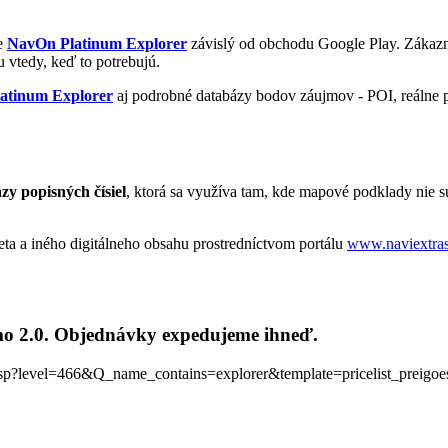
je
NavOn Platinum Explorer
závislý od obchodu Google Play. Zákazní
u vtedy, keď to potrebujú.
atinum Explorer
aj podrobné databázy bodov záujmov - POI, reálne 
zy popisných čísiel
, ktorá sa využíva tam, kde mapové podklady nie s
a a iného digitálneho obsahu prostredníctvom portálu
www.naviextra
mo 2.0. Objednávky expedujeme ihneď.
list.asp?level=466&Q_name_contains=explorer&template=pricelist_pr