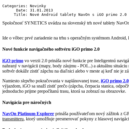
Categories: Novinky

      Date: 31.01.2013

Spoločnosť SYNETICS uvádza na slovenský trh nové tablety NavOn
Ide o vôbec prvé zariadenie na trhu s operačným systémom Android, 
Nové funkcie navigačného softvéru iGO primo 2.0
iGO primo
vo verzii 2.0 prináša nové funkcie pre Inteligentnú nav
nahraný v navigácii (mapy, body záujmu - POI...) a aktuálnu situáciu 
softvér dokáže zistiť zápchu na diaľnici alebo v meste aj keď nie je z
Namiesto
slepého
pokračovania v naplánovanej trase,
iGO primo 2.0
výjazdom, iGO sa snaží zistiť prečo (zápcha, čerpacia stanica, odpo
jednoducho prijme prepočítanú trasu, ktorá sa zobrazí na obrazovke.
Navigácia pre náročných
NavOn Platinum Explorer
prináša používateľom nový zážitok z 
transmitteru
, ktorý umožňuje presmerovať pokyny z hlasovej navigácie 