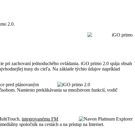
imo 2.0.
cie pri zachovaní jednoduchého ovládania. iGO primo 2.0 spája obsah
ajvhodnejšej trasy do cieľa. Na základe týchto údajov napríklad
nice pred plánovaným
 spôsobom. Namiesto preklikávania sa množstvom funkcií, vodič
MultiTouch,
integrovanému FM
ediálny spoločník na cestách a na prístup na Internet.