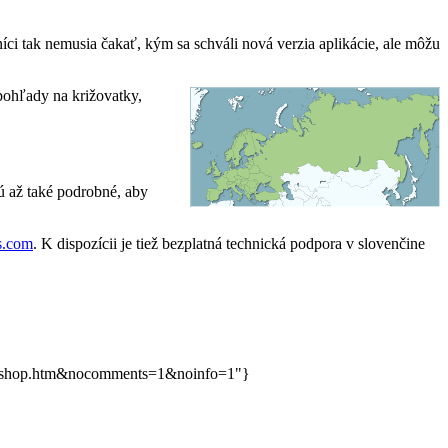
ci tak nemusia čakať, kým sa schváli nová verzia aplikácie, ale môžu
pohľady na križovatky,
ú až také podrobné, aby
s.com
. K dispozícii je tiež bezplatná technická podpora v slovenčine
eigoeshop.htm&nocomments=1&noinfo=1"}