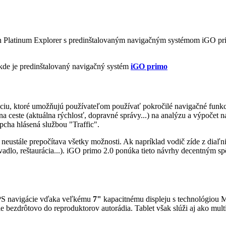
 Platinum Explorer s predinštalovaným navigačným systémom iGO pr
kde je predinštalovaný navigačný systém
iGO primo
igáciu, ktoré umožňujú používateľom používať pokročilé navigačné funk
na ceste (aktuálna rýchlosť, dopravné správy...) na analýzu a výpočet n
ápcha hlásená službou "Traffic".
neustále prepočítava všetky možnosti. Ak napríklad vodič zíde z diaľ
čívadlo, reštaurácia...). iGO primo 2.0 ponúka tieto návrhy decentným
GPS navigácie vďaka veľkému
7"
kapacitnému displeju s technológiou 
bezdrôtovo do reproduktorov autorádia. Tablet však slúži aj ako multim