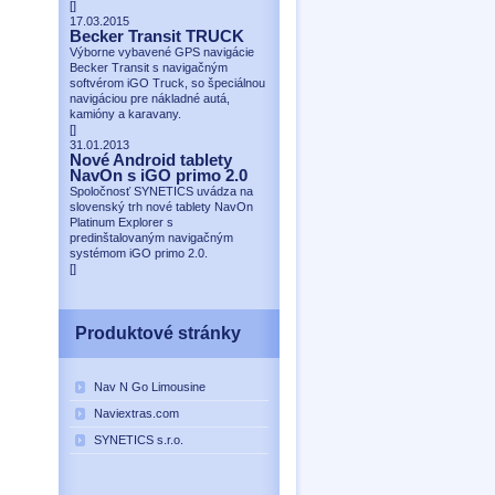
[
]
17.03.2015
Becker Transit TRUCK
Výborne vybavené GPS navigácie
Becker Transit s navigačným
softvérom iGO Truck, so špeciálnou
navigáciou pre nákladné autá,
kamióny a karavany.
[
]
31.01.2013
Nové Android tablety
NavOn s iGO primo 2.0
Spoločnosť SYNETICS uvádza na
slovenský trh nové tablety NavOn
Platinum Explorer s
predinštalovaným navigačným
systémom iGO primo 2.0.
[
]
Produktové stránky
Nav N Go Limousine
Naviextras.com
SYNETICS s.r.o.