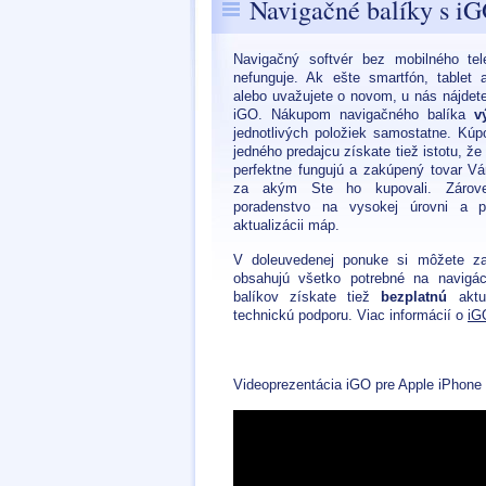
Navigačné balíky s i
Navigačný softvér bez mobilného te
nefunguje. Ak ešte smartfón, tablet
alebo uvažujete o novom, u nás nájdet
iGO. Nákupom navigačného balíka
v
jednotlivých položiek samostatne. Kúp
jedného predajcu získate tiež istotu, ž
perfektne fungujú a zakúpený tovar V
za akým Ste ho kupovali. Záro
poradenstvo na vysokej úrovni a p
aktualizácii máp.
V doleuvedenej ponuke si môžete zak
obsahujú všetko potrebné na navigá
balíkov získate tiež
bezplatnú
aktua
technickú podporu. Viac informácií o
iG
Videoprezentácia iGO pre Apple iPhone