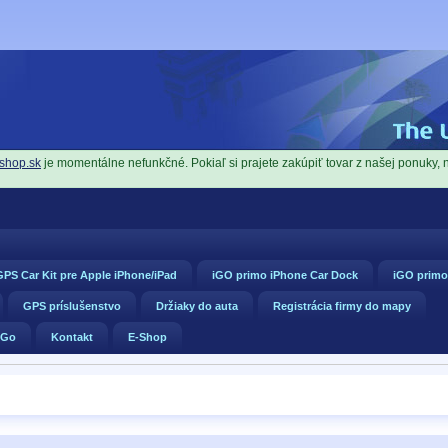
shop.sk
je momentálne nefunkčné. Pokiaľ si prajete zakúpiť tovar z našej ponuky, 
PS Car Kit pre Apple iPhone/iPad
iGO primo iPhone Car Dock
iGO primo
GPS príslušenstvo
Držiaky do auta
Registrácia firmy do mapy
 Go
Kontakt
E-Shop