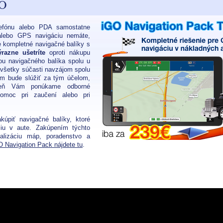
GO
lefónu alebo PDA samostatne
 alebo GPS navigáciu nemáte,
e kompletné navigačné balíky s
ýrazne ušetríte
oproti nákupu
ou navigačného balíka spolu u
e všetky súčasti navzájom spolu
ám bude slúžiť za tým účelom,
veň Vám ponúkame odborné
omoc pri zaučení alebo pri
úpiť navigačné balíky, ktoré
ciu v aute. Zakúpením týchto
lizáciu máp, poradenstvo a
O Navigation Pack nájdete tu
.