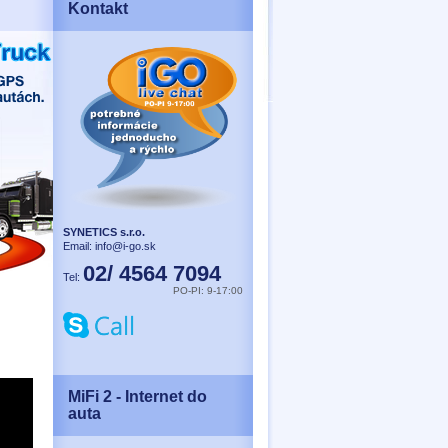
Kontakt
SYNETICS s.r.o.
Email:
info@i-go.sk
02/ 4564 7094
Tel:
PO-PI: 9-17:00
MiFi 2 - Internet do
auta