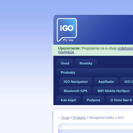
Upozornenie:
Prepojenie na e-shop
notebook
navigacia
.
Úvod
Novinky
Produkty
iGO Navigation
AppRadio
iGO G
Bluetooth GPS
MiFi Mobile HotSpot
Kde kúpiť
Podpora
O firme Nav N
:::
Úvod
»
Produkty
»
Navigačné balíky s iGO