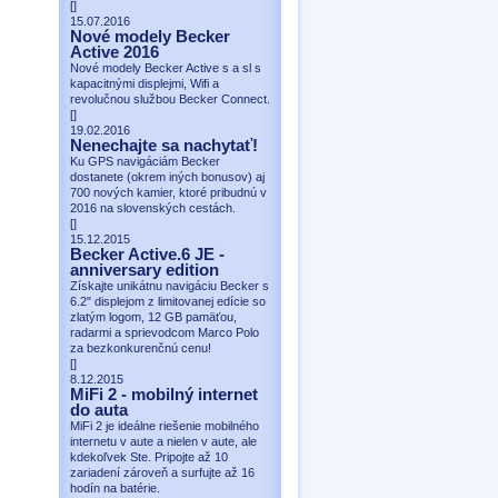
[
]
15.07.2016
Nové modely Becker
Active 2016
Nové modely Becker Active s a sl s
kapacitnými displejmi, Wifi a
revolučnou službou Becker Connect.
[
]
19.02.2016
Nenechajte sa nachytať!
Ku GPS navigáciám Becker
dostanete (okrem iných bonusov) aj
700 nových kamier, ktoré pribudnú v
2016 na slovenských cestách.
[
]
15.12.2015
Becker Active.6 JE -
anniversary edition
Získajte unikátnu navigáciu Becker s
6.2" displejom z limitovanej edície so
zlatým logom, 12 GB pamäťou,
radarmi a sprievodcom Marco Polo
za bezkonkurenčnú cenu!
[
]
8.12.2015
MiFi 2 - mobilný internet
do auta
MiFi 2 je ideálne riešenie mobilného
internetu v aute a nielen v aute, ale
kdekoľvek Ste. Pripojte až 10
zariadení zároveň a surfujte až 16
hodín na batérie.