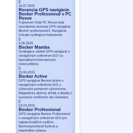
[
]
16.07.2015
Recenzia GPS navigácie
Becker Professional v PC
Revue
V júnovom čísle PC Revue bola
uverejnená recenzia GPS navigácie
Becker professional.5. Navigácia
získala vynikajúce hodnotenie.
[
]
4.05.2015
Becker Mamba
Vynikajúce odolné GPS navigácie s
navigačným softvérom iGO so
špeciálnymi funkciami pre
motocyklistov.
[
]
15.04.2015
Becker Active
GPS navigácie Becker Active s
navigačným softvérom iGO s
výborným pomerom výkon/cena.
Magnetický aktívny držiak a displej s
vysokým rozlíšením ako štandard.
[
]
24.03.2015
Becker Professional
GPS navigácie Becker Professional
s navigačným softvérom iGO pre
najnáročnejších vodičov.
Bezkompromisné funkcie a
maximálna výbava.