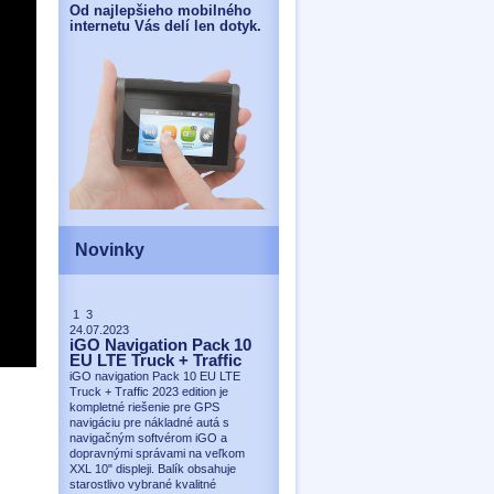
Od najlepšieho mobilného
internetu Vás delí len dotyk.
Novinky
1 3
24.07.2023
iGO Navigation Pack 10
EU LTE Truck + Traffic
iGO navigation Pack 10 EU LTE
Truck + Traffic 2023 edition je
kompletné riešenie pre GPS
navigáciu pre nákladné autá s
navigačným softvérom iGO a
dopravnými správami na veľkom
XXL 10" displeji. Balík obsahuje
starostlivo vybrané kvalitné