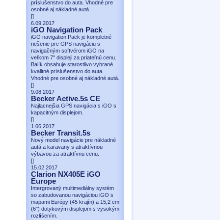
príslušenstvo do auta. Vhodné pre
osobné aj nákladné autá.
[
]
6.09.2017
iGO Navigation Pack
iGO navigation Pack je kompletné
riešenie pre GPS navigáciu s
navigačným softvérom iGO na
veľkom 7" displeji za priateľnú cenu.
Balík obsahuje starostlivo vybrané
kvalitné príslušenstvo do auta.
Vhodné pre osobné aj nákladné autá.
[
]
9.08.2017
Becker Active.5s CE
Najlacnejšia GPS navigácia s iGO s
kapacitným displejom.
[
]
1.06.2017
Becker Transit.5s
Nový model navigácie pre nákladné
autá a karavany s atraktívnou
výbavou za atraktívnu cenu.
[
]
15.02.2017
Clarion NX405E iGO
Europe
Intergrovaný multimediálny systém
so zabudovanou navigáciou iGO s
mapami Európy (45 krajín) a 15,2 cm
(6") dotykovým displejom s vysokým
rozlíšením.