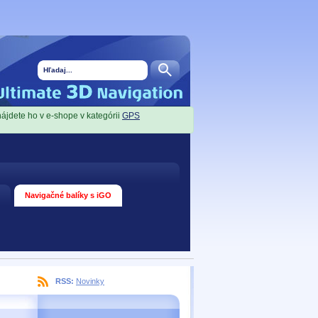
nájdete ho v e-shope v kategórii
GPS
Navigačné balíky s iGO
RSS:
Novinky