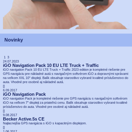
Novinky
1 3
24.07.2023
iGO Navigation Pack 10 EU LTE Truck + Traffic
iGO navigation Pack 10 EU LTE Truck + Traffic 2023 edition je kompletné riešenie pre
GPS navigáciu pre nákladné autá s navigačným softvérom iGO a dopravnými správami
na veľkom XXL 10" displeji. Balík obsahuje starostlivo vybrané kvalitné príslušenstvo do
auta. Vhodné pre osobné aj nákladné autá.
[
]
6.09.2017
iGO Navigation Pack
iGO navigation Pack je kompletné riešenie pre GPS navigáciu s navigačným softvérom
iGO na veľkom 7" displeji za priateľnú cenu. Balík obsahuje starostlivo vybrané kvalitné
príslušenstvo do auta. Vhodné pre osobné aj nákladné autá.
[
]
9.08.2017
Becker Active.5s CE
Najlacnejšia GPS navigácia s iGO s kapacitným displejom.
[
]
1.06.2017