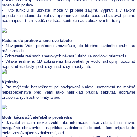
radenia do pruhov
• Túto funkciu si užívateľ môže v prípade záujmu vypnúť a v takom
prípade sa radenie do pruhov, aj smerové tabule, budú zobrazovať priamo
nad mapou - t. zn. vodič nestráca kontrolu nad zobrazovaním trasy
Radenie do pruhov a smerové tabule
• Navigácia Vám prehľadne znázorňuje, do ktorého jazdného pruhu sa
máte zaradiť
• Zobrazenie reálnych smerových návestí uľahčuje vodičovi orientáciu
• Vďaka reálnemu 3D zobrazeniu križovatiek je vodič schopný rozoznať
napríklad viadukty, podjazdy, nadjazdy, mosty, atď.
Výstrahy
• Pre zvýšenie bezpečnosti pri navigovaní budete upozornení na možné
nebezpečenstvá pred Vami (ako napríklad prudká zákruta), dopravné
značenia, rýchlostné limity a pod.
Modifikácia užívateľského prostredia
• Užívateľ si sám môže zvoliť, aké informácie chce zobraziť na hlavné
navigačné obrazovke - napríklad vzdialenosť do cieľa, čas príjazdu do
cieľa, zostávajúca vzdialenosť, atď.