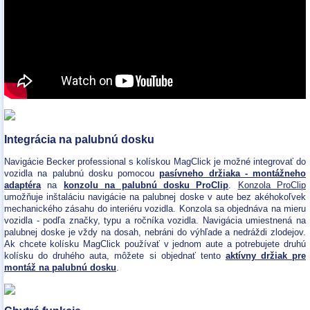
Integrácia na palubnú dosku
Navigácie Becker professional s kolískou MagClick je možné integrovať do
vozidla na palubnú dosku pomocou
pasívneho držiaka - montážneho
adaptéra
na
konzolu na palubnú dosku ProClip
.
Konzola ProClip
umožňuje inštaláciu navigácie na palubnej doske v aute bez akéhokoľvek
mechanického zásahu do interiéru vozidla. Konzola sa objednáva na mieru
vozidla - podľa značky, typu a ročníka vozidla. Navigácia umiestnená na
palubnej doske je vždy na dosah, nebráni do výhľade a nedráždi zlodejov.
Ak chcete kolísku MagClick používať v jednom aute a potrebujete druhú
kolísku do druhého auta, môžete si objednať tento
aktívny držiak pre
montáž na palubnú dosku
.