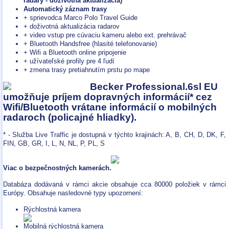
radary - doživotná aktualizácia)
Automatický záznam trasy
+ sprievodca Marco Polo Travel Guide
+ doživotná aktualizácia radarov
+ video vstup pre cúvaciu kameru alebo ext. prehrávač
+ Bluetooth Handsfree (hlasité telefonovanie)
+ Wifi a Bluetooth online pripojenie
+ užívateľské profily pre 4 ľudí
+ zmena trasy pretiahnutím prstu po mape
Becker Professional.6sl EU
umožňuje príjem dopravných informácií* cez
Wifi/Bluetooth vrátane informácií o mobilných
radaroch (policajné hliadky).
* - Služba Live Traffic je dostupná v týchto krajinách: A, B, CH, D, DK, F,
FIN, GB, GR, I, L, N, NL, P, PL, S
Viac o bezpečnostných kamerách.
Databáza dodávaná v rámci akcie obsahuje cca 80000 položiek v rámci
Európy. Obsahuje nasledovné typy upozornení:
Rýchlostná kamera
Mobilná rýchlostná kamera