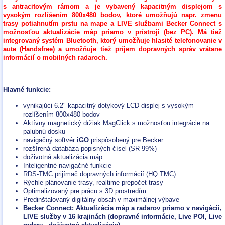
s antracitovým rámom a je vybavený kapacitným displejom s
vysokým rozlíšením 800x480 bodov, ktoré umožňujú napr. zmenu
trasy potiahnutím prstu na mape a LIVE službami Becker Connect s
možnosťou aktualizácie máp priamo v prístroji (bez PC). Má tiež
integrovaný systém Bluetooth, ktorý umožňuje hlasité telefonovanie v
aute (Handsfree) a umožňuje tiež príjem dopravných správ vrátane
informácií o mobilných radaroch.
Hlavné funkcie:
vynikajúci 6.2" kapacitný dotykový LCD displej s vysokým
rozlíšením 800x480 bodov
Aktívny magnetický držiak MagClick s možnosťou integrácie na
palubnú dosku
navigačný softvér
iGO
prispôsobený pre Becker
rozšírená databáza popisných čísel (SR 99%)
doživotná aktualizácia máp
Inteligentné navigačné funkcie
RDS-TMC prijímač dopravných informácií (HQ TMC)
Rýchle plánovanie trasy, realtime prepočet trasy
Optimalizovaný pre prácu s 3D prostredím
Predinštalovaný digitálny obsah v maximálnej výbave
Becker Connect: Aktualizácia máp a radarov priamo v navigácii,
LIVE služby v 16 krajinách (dopravné informácie, Live POI, Live