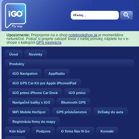
Upozornenie:
Prepojenie na e-shop
notebookshop.sk
je momentálne
nefunkčné. Pokiaľ si prajete zakúpiť tovar z našej ponuky, nájdete ho v e-
shope v kategórii
GPS navigacia
.
Úvod
Novinky
Produkty
iGO Navigation
AppRadio
iGO GPS Car Kit pre Apple iPhone/iPad
iGO primo iPhone Car Dock
iGO primo
Navigačné balíky s iGO
Bluetooth GPS
MiFi Mobile HotSpot
GPS príslušenstvo
Držiaky do auta
Registrácia firmy do mapy
Kde kúpiť
Podpora
O firme Nav N Go
Kontakt