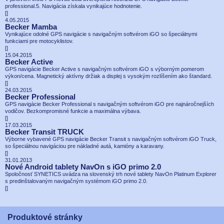
professional.5. Navigácia získala vynikajúce hodnotenie.
[
]
4.05.2015
Becker Mamba
Vynikajúce odolné GPS navigácie s navigačným softvérom iGO so špeciálnymi
funkciami pre motocyklistov.
[
]
15.04.2015
Becker Active
GPS navigácie Becker Active s navigačným softvérom iGO s výborným pomerom
výkon/cena. Magnetický aktívny držiak a displej s vysokým rozlíšením ako štandard.
[
]
24.03.2015
Becker Professional
GPS navigácie Becker Professional s navigačným softvérom iGO pre najnáročnejších
vodičov. Bezkompromisné funkcie a maximálna výbava.
[
]
17.03.2015
Becker Transit TRUCK
Výborne vybavené GPS navigácie Becker Transit s navigačným softvérom iGO Truck,
so špeciálnou navigáciou pre nákladné autá, kamióny a karavany.
[
]
31.01.2013
Nové Android tablety NavOn s iGO primo 2.0
Spoločnosť SYNETICS uvádza na slovenský trh nové tablety NavOn Platinum Explorer
s predinštalovaným navigačným systémom iGO primo 2.0.
[
]
Produktové stránky