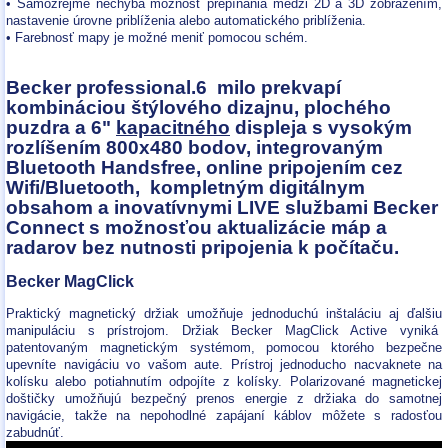
• Samozrejme nechýba možnosť prepínania medzi 2D a 3D zobrazením,
nastavenie úrovne priblíženia alebo automatického priblíženia.
• Farebnosť mapy je možné meniť pomocou schém.
Becker professional.6 milo prekvapí
kombináciou štýlového dizajnu, plochého
puzdra a 6"
kapacitného
displeja s vysokým
rozlíšením 800x480 bodov, integrovaným
Bluetooth Handsfree, online pripojením cez
Wifi/Bluetooth, kompletným digitálnym
obsahom a inovatívnymi LIVE službami Becker
Connect s možnosťou aktualizácie máp a
radarov bez nutnosti pripojenia k počítaču.
Becker MagClick
Praktický magnetický držiak umožňuje jednoduchú inštaláciu aj ďalšiu
manipuláciu s prístrojom. Držiak Becker MagClick Active vyniká
patentovaným magnetickým systémom, pomocou ktorého bezpečne
upevníte navigáciu vo vašom aute. Prístroj jednoducho nacvaknete na
kolísku alebo potiahnutím odpojíte z kolísky. Polarizované magnetickej
doštičky umožňujú bezpečný prenos energie z držiaka do samotnej
navigácie, takže na nepohodlné zapájaní káblov môžete s radosťou
zabudnúť.