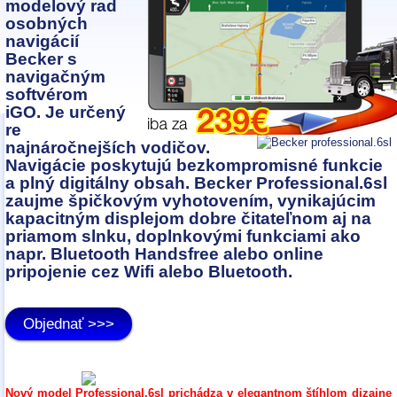
modelový rad
osobných
navigácií
Becker s
navigačným
softvérom
iGO. Je určený
re
najnáročnejších vodičov.
Navigácie poskytujú bezkompromisné funkcie
a plný digitálny obsah. Becker Professional.6sl
zaujme špičkovým vyhotovením, vynikajúcim
kapacitným displejom dobre čitateľnom aj na
priamom slnku, doplnkovými funkciami ako
napr. Bluetooth Handsfree alebo online
pripojenie cez Wifi alebo Bluetooth.
Objednať >>>
Nový model Professional.6sl prichádza v elegantnom štíhlom dizajne