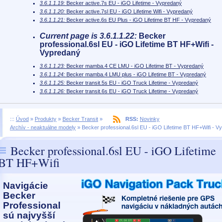
3.6.1.1.19:
Becker active.7s EU - iGO Lifetime - Vypredaný
3.6.1.1.20:
Becker active.7sl EU - iGO Lifetime Wifi - Vypredaný
3.6.1.1.21:
Becker active.6s EU Plus - iGO Lifetime BT HF - Vypredaný
Current page is 3.6.1.1.22:
Becker
professional.6sl EU - iGO Lifetime BT HF+Wifi -
Vypredaný
3.6.1.1.23:
Becker mamba.4 CE LMU - iGO Lifetime BT - Vypredaný
3.6.1.1.24:
Becker mamba.4 LMU plus - iGO Lifetime BT - Vypredaný
3.6.1.1.25:
Becker transit.5s EU - iGO Truck Lifetime - Vypredaný
3.6.1.1.26:
Becker transit.6s EU - iGO Truck Lifetime - Vypredaný
:::
Úvod
»
Produkty
»
Becker Transit
»
RSS:
Novinky
Archív - neaktuálne modely
»
Becker professional.6sl EU - iGO Lifetime BT HF+Wifi - V
Becker professional.6sl EU - iGO Lifetime
BT HF+Wifi
Navigácie
Becker
Professional
sú najvyšší