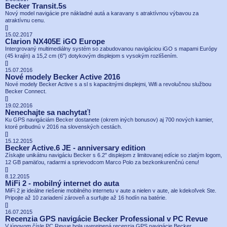
Becker Transit.5s
Nový model navigácie pre nákladné autá a karavany s atraktívnou výbavou za
atraktívnu cenu.
[
]
15.02.2017
Clarion NX405E iGO Europe
Intergrovaný multimediálny systém so zabudovanou navigáciou iGO s mapami Európy
(45 krajín) a 15,2 cm (6") dotykovým displejom s vysokým rozlíšením.
[
]
15.07.2016
Nové modely Becker Active 2016
Nové modely Becker Active s a sl s kapacitnými displejmi, Wifi a revolučnou službou
Becker Connect.
[
]
19.02.2016
Nenechajte sa nachytať!
Ku GPS navigáciám Becker dostanete (okrem iných bonusov) aj 700 nových kamier,
ktoré pribudnú v 2016 na slovenských cestách.
[
]
15.12.2015
Becker Active.6 JE - anniversary edition
Získajte unikátnu navigáciu Becker s 6.2" displejom z limitovanej edície so zlatým logom,
12 GB pamäťou, radarmi a sprievodcom Marco Polo za bezkonkurenčnú cenu!
[
]
8.12.2015
MiFi 2 - mobilný internet do auta
MiFi 2 je ideálne riešenie mobilného internetu v aute a nielen v aute, ale kdekoľvek Ste.
Pripojte až 10 zariadení zároveň a surfujte až 16 hodín na batérie.
[
]
16.07.2015
Recenzia GPS navigácie Becker Professional v PC Revue
V júnovom čísle PC Revue bola uverejnená recenzia GPS navigácie Becker