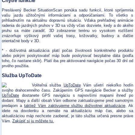
Chytré funkcie
Preslávený Becker SituationScan ponúka sadu funkcií, ktoré spríjemnia
vašu jazdu užitočnými informáciami a odporúčaniami. To všetko s
prihliadnutím na aktuálnu dopravnú situáciu. Vďaka prehľadnej animácie
radenia do jazdných pruhov v 3D sa vždy včas dozviete, kedy a do akého
pruhu sa máte zaradiť. 3D zobrazenie terénu vo vysokom rozlíšení
znázorňuje výškový profil vašej trasy, križovatky, budovy a ďalšie
orientačné body v 3D.
* - doživotná aktualizácia platí počas životnosti konkrétneho produktu
alebo pokým poskytovateľ máp bude poskytovať bezplatne dáta (podľa
toho, čo nastane skôr). Platí iba pre aktivované navigácie počas 30 dní od
prvého použitia.
Služba UpToDate
Voliteľná služba
UpToDate
Vám ušetrí niekoľko hodín
svojho drahocenného času. Zakúpením GPS navigácie Becker a služby
UpToDate
dostanete GPS navigáciu s najnovšími mapami ihneď po
dodaní. Mapy a ďalší obsah Vám odborne zaktualizujeme pred samotným
predajom a
taktiež Vám zaktivujeme službu doživotnej aktualizácie
. Ak
idete na dovolenku a nemáte na aktualizáciu máp čas, alebo sa
aktualizáciou máp nechcete zaoberať, je táto služba určená presne práve
Vám.
Zakúpiť si ju môžete tu.