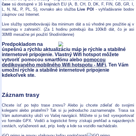
čase
sú dostupné v 16 krajinách EU (A, B, CH, D, DK, F, FIN, GB, GR, I,
L, N, NL, P, PL, S), rovnako ako služba
Live POI
- vyhľadávanie bodov
záujmov cez Internet.
Live služby spotrebovávajú iba minimum dát a sú vhodné pre použitie aj v
roamingu v zahraničí. (Za 1 hodinu potrebujú iba 100kB dát, čo je asi
30MB mesačne pri použití 5hodín/denne)
Predpokladom na
úspešnú a rýchlu aktualizáciu máp je rýchle a stabilné
internetové pripojenie. Vlastný Wifi hotspot môžete
vytvoriť pomocou smartfónu alebo
pomocou
dedikovaného mobilného Wifi hotspotu - MiFi
. Ten Vám
umožní rýchle a stabilné internetové pripojenie
kdekoľvek ste.
Záznam trasy
Chcete ísť po tejto trase znovu? Alebo ju chcete zdieľať do svojimi
kolegami alebo priateľmi? Tak si ju jednoducho zaznamenajte. Trasa sa
Vám automaticky uloží vo Vašej navigácii. Môžete si ju tiež vyexportovať
vo formáte GPX. Vodiči a logistické firmy získajú prehľad a najazdených
cestách, vyťaženosti aut, príp. kedy a kde sa vozidlo nachádzalo.
iGO primo je novou vlajkovou loďou spoločnosti