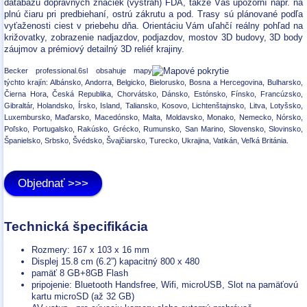
databázu dopravných značiek (výstrah) FDA, takže Vás upozorní napr. na
plnú čiaru pri predbiehaní, ostrú zákrutu a pod. Trasy sú plánované podľa
vyťaženosti ciest v priebehu dňa. Orientáciu Vám uľahčí reálny pohľad na
križovatky, zobrazenie nadjazdov, podjazdov, mostov 3D budovy, 3D body
záujmov a prémiový detailný 3D reliéf krajiny.
Becker professional.6sl obsahuje mapy
týchto krajín: Albánsko, Andorra, Belgicko, Bielorusko, Bosna a Hercegovina, Bulharsko,
Čierna Hora, Česká Republika, Chorvátsko, Dánsko, Estónsko, Fínsko, Francúzsko,
Gibraltár, Holandsko, Írsko, Island, Taliansko, Kosovo, Lichtenštajnsko, Litva, Lotyšsko,
Luxembursko, Maďarsko, Macedónsko, Malta, Moldavsko, Monako, Nemecko, Nórsko,
Poľsko, Portugalsko, Rakúsko, Grécko, Rumunsko, San Marino, Slovensko, Slovinsko,
Španielsko, Srbsko, Švédsko, Švajčiarsko, Turecko, Ukrajina, Vatikán, Veľká Británia.
Objednať >>>
Technická špecifikácia
Rozmery: 167 x 103 x 16 mm
Displej 15.8 cm (6.2”) kapacitný 800 x 480
pamäť 8 GB+8GB Flash
pripojenie: Bluetooth Handsfree, Wifi, microUSB, Slot na pamäťovú
kartu microSD (až 32 GB)