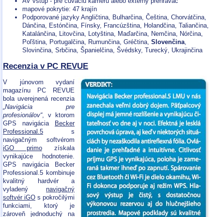
AV vstup - pre cúvaciu kameru alebo externý prehrávač
mapové pokrytie: 47 krajín
Podporované jazyky Angličtina, Bulharčina, Čeština, Chorvátčina,
Dánčina, Estónčina, Fínsky, Francúzština, Holandčina, Taliančina,
Katalánčina, Litovčina, Lotyština, Maďarčina, Nemčina, Nórčina,
Poľština, Portugalčina, Rumunčina, Gréčtina,
Slovenčina
,
Slovinčina, Srbčina, Španielčina, Švédsky, Turecký, Ukrajinčina
Recenzia v PC REVUE
V júnovom vydaní
magazínu PC REVUE
bola uverejnená recenzia
„Navigácia pre
profesionálov“
, v ktorom
GPS navigácia
Becker
Professional.5
s
navigačným softvérom
iGO primo
získala
vynikajúce hodnotenie.
GPS navigácia Becker
Professional.5 kombinuje
kvalitný hardvér a
vyladený
navigačný
softvér iGO
s pokročilými
funkciami, ktorý je
zároveň jednoduchý na