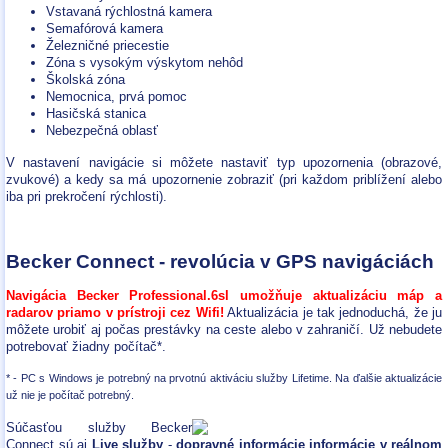
Vstavaná rýchlostná kamera
Semafórová kamera
Železničné priecestie
Zóna s vysokým výskytom nehôd
Školská zóna
Nemocnica, prvá pomoc
Hasičská stanica
Nebezpečná oblasť
V nastavení navigácie si môžete nastaviť typ upozornenia (obrazové,
zvukové) a kedy sa má upozornenie zobraziť (pri každom priblížení alebo
iba pri prekročení rýchlosti).
Becker Connect - revolúcia v GPS navigáciách
Navigácia Becker Professional.6sl umožňuje aktualizáciu máp a
radarov priamo v prístroji cez Wifi!
Aktualizácia je tak jednoduchá, že ju
môžete urobiť aj počas prestávky na ceste alebo v zahraničí. Už nebudete
potrebovať žiadny počítač*.
* - PC s Windows je potrebný na prvotnú aktiváciu služby Lifetime. Na ďalšie aktualizácie
už nie je počítač potrebný.
Súčasťou služby Becker
Connect sú aj
Live služby
-
dopravné informácie informácie v reálnom