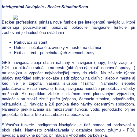
Inteligentná Navigácia - Becker SituationScan
Becker professional prináša nové funkcie pre inteligentnú navigáciu, ktoré
umožňujú používateľom používať pokročilé navigačné funkcie pri
zachovaní jednoduchého ovládania:
Parkovací asistent
Detour - nečakané uzávierky v meste, na diaľnici
Exit asistent - pri nečakaných zmenách trasy
GPS navigácia spája obsah nahraný v navigácii (mapy, body záujmu -
POI...) a aktuálnu situáciu na ceste (aktuálna rýchlosť, dopravné správy...)
na analýzu a výpočet najvhodnejšej trasy do cieľa. Na základe týchto
údajov napríklad softvér dokáže zistiť zápchu na diaľnici alebo v meste aj
keď nie je zápcha hlásená službou "Traffic". Namiesto slepého
pokračovania v naplánovanej trase, navigácia neustále prepočítava všetky
možnosti. Ak napríklad zídete z diaľnice pred plánovaným výjazdom,
navigácia sa snaží zistiť prečo (zápcha, čerpacia stanica, odpočívadlo,
reštaurácia...). Navigácia 2.0 ponúka tieto návrhy decentným spôsobom.
Namiesto preklikávania sa množstvom funkcií, vodič jednoducho prijme
prepočítanú trasu, ktorá sa zobrazí na obrazovke.
Súčasťou funkcie Inteligentná Navigácia je tiež pomoc pri parkovaní v
okolí cieľa. Namiesto prehľadávania v databáze bodov záujmu - POI,
navigácia ponúkne pomoc pri hľadaní vhodného parkoviska.