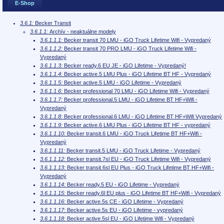
E-Shop
3.6.1:
Becker Transit
3.6.1.1:
Archív - neaktuálne modely
3.6.1.1.1:
Becker transit 70 LMU - iGO Truck Lifetime Wifi - Vypredaný
3.6.1.1.2:
Becker transit 70 PRO LMU - iGO Truck Lifetime Wifi -
Vypredaný
3.6.1.1.3:
Becker ready.6 EU JE - iGO Lifetime - Vypredaný!
3.6.1.1.4:
Becker active.5 LMU Plus - iGO Lifetime BT HF - Vypredaný
3.6.1.1.5:
Becker active.5 LMU - iGO Lifetime - Vypredaný
3.6.1.1.6:
Becker professional 70 LMU - iGO Lifetime Wifi - Vypredaný
3.6.1.1.7:
Becker professional.5 LMU - iGO Lifetime BT HF+Wifi -
Vypredaný
3.6.1.1.8:
Becker professional.6 LMU - iGO Lifetime BT HF+Wifi Vypredaný
3.6.1.1.9:
Becker active.6 LMU Plus - iGO Lifetime BT HF - vypredaný
3.6.1.1.10:
Becker transit.6 LMU - iGO Truck Lifetime BT HF+Wifi -
Vypredaný
3.6.1.1.11:
Becker transit.5 LMU - iGO Truck Lifetime - Vypredaný
3.6.1.1.12:
Becker transit.7sl EU - iGO Truck Lifetime Wifi - Vypredaný
3.6.1.1.13:
Becker transit.6sl EU Plus - iGO Truck Lifetime BT HF+Wifi -
Vypredaný
3.6.1.1.14:
Becker ready.5 EU - iGO Lifetime - Vypredaný
3.6.1.1.15:
Becker ready.6l EU plus - iGO Lifetime BT HF+Wifi - Vypredaný
3.6.1.1.16:
Becker active.5s CE - iGO Lifetime - Vypredaný
3.6.1.1.17:
Becker active.5s EU - iGO Lifetime - vypredaný
3.6.1.1.18:
Becker active.5sl EU - iGO Lifetime Wifi - Vypredaný