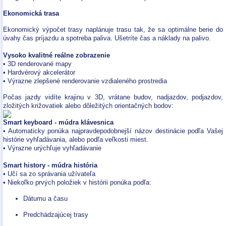
Ekonomická trasa
Ekonomický výpočet trasy naplánuje trasu tak, že sa optimálne berie do
úvahy čas príjazdu a spotreba paliva. Ušetríte čas a náklady na palivo.
Vysoko kvalitné reálne zobrazenie
• 3D renderované mapy
• Hardvérový akcelerátor
• Výrazne zlepšené renderovanie vzdialeného prostredia
Počas jazdy vidíte krajinu v 3D, vrátane budov, nadjazdov, podjazdov,
zložitých križovatiek alebo dôležitých orientačných bodov:
Smart keyboard - múdra klávesnica
• Automaticky ponúka najpravdepodobnejší názov destinácie podľa Vašej
histórie vyhľadávania, alebo podľa veľkosti miest.
• Výrazne urýchľuje vyhľadávanie
Smart history - múdra história
• Učí sa zo správania užívateľa
• Niekoľko prvých položiek v histórii ponúka podľa:
Dátumu a času
Predchádzajúcej trasy