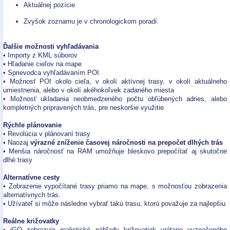
Aktuálnej pozície
Zvyšok zoznamu je v chronologickom poradí
Ďalšie možnosti vyhľadávania
• Importy z KML súborov
• Hľadanie cieľov na mape
• Sprievodca vyhľadávaním POI
• Možnosť POI okolo cieľa, v okolí aktívnej trasy, v okolí aktuálneho
umiestnenia, alebo v okolí akéhokoľvek zadaného miesta
• Možnosť ukladania neobmedzeného počtu obľúbených adries, alebo
kompletných pripravených trás, pre neskoršie využitie
Rýchle plánovanie
• Revolúcia v plánovaní trasy
• Naozaj
výrazné zníženie časovej náročnosti na prepočet dlhých trás
• Menšia náročnosť na RAM umožňuje bleskovo prepočítať aj skutočne
dlhé trasy
Alternatívne cesty
• Zobrazenie vypočítané trasy priamo na mape, s možnosťou zobrazenia
alternatívnych trás.
• Užívateľ si môže následne vybrať takú trasu, ktorú považuje za najlepšiu
Reálne križovatky
• iGO zobrazuje realistické náhľady križovatiek vrátane vyznačeného