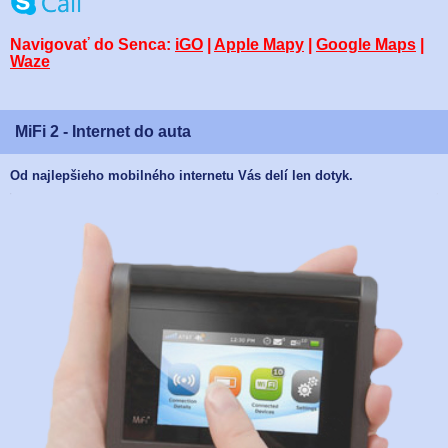
Navigovať do Senca:
iGO
|
Apple Mapy
|
Google Maps
|
Waze
MiFi 2 - Internet do auta
Od najlepšieho mobilného internetu Vás delí len dotyk.