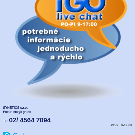
SYNETICS s.r.o.
Email:
info@i-go.sk
02/ 4564 7094
Tel:
PO-PI: 9-17:00