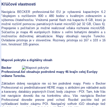
Kľúčové vlastnosti
Navigácia BECKER professional.6sl EU je vybavená kapacitným 6.2
"displejom s rozlíšením 800 x 480 bodov s kvalitným zobrazením a
výbornou čitateľnosťou. Vnútorná pamäť flash má kapacitu 8 GB, ktorú je
možné rozšíriť pomocou pamäťových kariet microSD (až 32 GB, Class 6).
Prepojenie s počítačom je možné realizovať vďaka rozhranie microUSB.
Súčasťou je mapa 46 európskych štátov s veľmi bohatými detailmi a s
možnosťou doživotnej aktualizácie. Mapy obsahujú navyše Turecko.
Ovládanie prístroja je v slovenčine. Rozmery prístroja sú 167 x 103 x 16
mm, hmotnosť 335 gramov.
Mapové pokrytie a digitálny obsah
Becker
Professional.6sl obsahuje podrobné mapy 46 krajín celej Európy
vrátane Turecka.
Základom dobrej navigácie nie sú len podrobné mapy. Preto v Becker
Professional sú predinštalované HERE mapy s atribútmi pre nákladné autá
a karavany, databázy popisných čísiel, body záujmov - POI. Tam, kde Vás
iné navigácie dovedú iba na konkrétnu ulicu, Vás navigácia Becker
Professional dovedie presne pred vchod. Rozdiel pocítite tiež pri
vyhľadávaní bodov záujmu POI. Navigačný softvér iGO obsahuje tiež