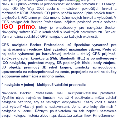
NNG. iGO primo kombinuje jednoduchosť ovládania prevzatú z iGO Amigo,
resp. iGO My Way 2009 spolu s množstvom pokročilých funkcií a
možností z iGO8. Zároveň iGO primo prináša mnoho úplne nových funkcií
a vylepšení. iGO primo prináša mnoho úplne nových funkcií a vylepšení. V
GPS navigáciách Becker Professional nájdete posledné verzie softvéru
iGO primo
, ktorý je prispôsobený pre navigácie Becker.
Navigačný softvér iGO v kombinácii s kvalitných hardvérom zn. Becker
Vám umožnia spoľahlivú GPS navigáciu za každých okolností.
GPS navigácie Becker Professional sú špeciálne vytvorené pre
najnáročnejších vodičov, ktorí vyžadujú maximálnu výbavu. Preto sú
najlepšie vybavené po hardvérovej stránke - citlivý GPS prijímač,
špičkový displej, konektivita (Wifi, Bluetooth HF...) aj po softvérovej -
iGO navigácia, podrobné mapy, DB popisných čísiel, body záujmu,
3D objekty, prémiový 3D reliéf krajiny, turistický sprievodcovia,
upozornenia na nebezpečenstvá na ceste, prepojenie na online služby
a dopravné informácie a mnoho iného.
4 navigácie v jednej - Multipoužívateľské prostredie
Navigácie Becker Professional majú multipoužívateľské prostredie.
Využitie nájde najmä vo firmách, kde až 4 používatelia môžu zdieľať
navigáciu bez toho, aby sa navzájom ovplyvňovali. Každý vodiť si môže
totiž vytvoriť vlastný profil s nastaveniami. Je to, ako keby Ste mali 4
navigácie v jednej. Rôznym používateľom sa tak nepletú nastavenia
svojich kolegov, história alebo napr. databáza zákazníkov. Pri súkromnom