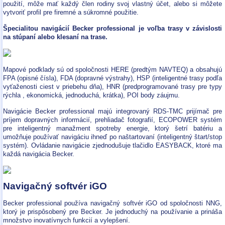
použití, môže mať každý člen rodiny svoj vlastný účet, alebo si môžete
vytvoriť profil pre firemné a súkromné použitie.
Špecialitou navigácií Becker professional je voľba trasy v závislosti
na stúpaní alebo klesaní na trase.
Mapové podklady sú od spoločnosti HERE (predtým NAVTEQ) a obsahujú
FPA (opisné čísla), FDA (dopravné výstrahy), HSP (inteligentné trasy podľa
vyťaženosti ciest v priebehu dňa), HNR (predprogramované trasy pre typy
rýchla , ekonomická, jednoduchá, krátka), POI body záujmu.
Navigácie Becker professional majú integrovaný RDS-TMC prijímač pre
príjem dopravných informácií, prehliadač fotografií, ECOPOWER systém
pre inteligentný manažment spotreby energie, ktorý šetrí batériu a
umožňuje používať navigáciu ihneď po naštartovaní (inteligentný štart/stop
systém). Ovládanie navigácie zjednodušuje tlačidlo EASYBACK, ktoré ma
každá navigácia Becker.
Navigačný softvér iGO
Becker professional používa navigačný softvér iGO od spoločnosti NNG,
ktorý je prispôsobený pre Becker. Je jednoduchý na používanie a prináša
množstvo inovatívnych funkcií a vylepšení.