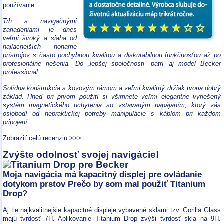
používanie.
Trh s navigačnými
zariadeniami je dnes
veľmi široký a siaha od
najlacnejších noname
prístrojov s často pochybnou kvalitou a diskutabilnou funkčnosťou až po
profesionálne riešenia. Do „lepšej spoločnosti“ patrí aj model Becker
professional.
Solídna konštrukcia s kovovým rámom a veľmi kvalitný držiak tvoria dobrý
základ. Hneď pri prvom použití si všimnete veľmi elegantne vyriešený
systém magnetického uchytenia so vstavaným napájaním, ktorý vás
oslobodí od nepraktickej potreby manipulácie s káblom pri každom
pripojení.
Zobraziť celú recenziu >>>
Zvýšte odolnosť svojej navigácie!
Moja navigácia má kapacitný displej pre ovládanie
dotykom prstov Prečo by som mal použiť Titanium
Drop?
Aj tie najkvalitnejšie kapacitné displeje vybavené sklami tzv. Gorilla Glass
majú tvrdosť 7H. Aplikovanie Titanium Drop zvýši tvrdosť skla na 9H.